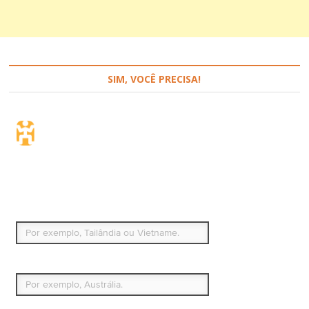
SIM, VOCÊ PRECISA!
Seguro de viagem.
Simples e flexível.
Para que países ou regiões vai viajar?
Qual é o seu país de residência permanente?