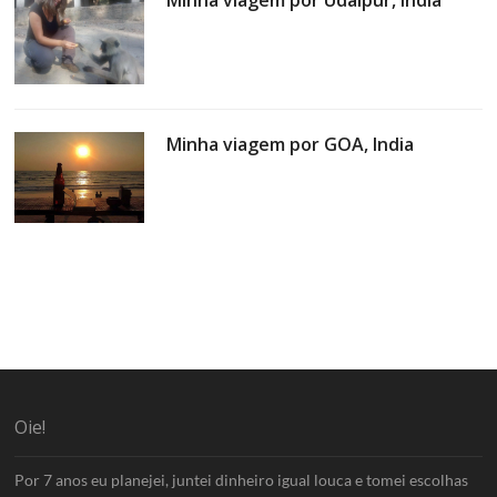
Minha viagem por GOA, India
Oie!
Por 7 anos eu planejei, juntei dinheiro igual louca e tomei escolhas