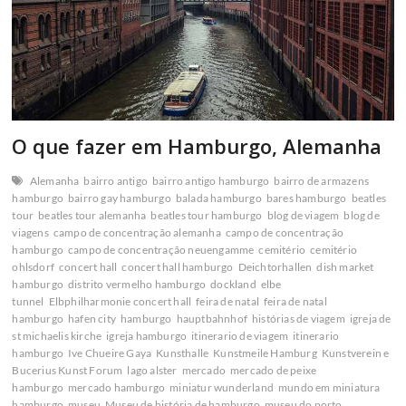
O que fazer em Hamburgo, Alemanha
Alemanha
bairro antigo
bairro antigo hamburgo
bairro de armazens
hamburgo
bairro gay hamburgo
balada hamburgo
bares hamburgo
beatles
tour
beatles tour alemanha
beatles tour hamburgo
blog de viagem
blog de
viagens
campo de concentração alemanha
campo de concentração
hamburgo
campo de concentração neuengamme
cemitério
cemitério
ohlsdorf
concert hall
concert hall hamburgo
Deichtorhallen
dish market
hamburgo
distrito vermelho hamburgo
dockland
elbe
tunnel
Elbphilharmonie concert hall
feira de natal
feira de natal
hamburgo
hafen city
hamburgo
hauptbahnhof
histórias de viagem
igreja de
st michaelis kirche
igreja hamburgo
itinerario de viagem
itinerario
hamburgo
Ive Chueire Gaya
Kunsthalle
Kunstmeile Hamburg
Kunstverein e
Bucerius Kunst Forum
lago alster
mercado
mercado de peixe
hamburgo
mercado hamburgo
miniatur wunderland
mundo em miniatura
hamburgo
museu
Museu de história de hamburgo
museu do porto