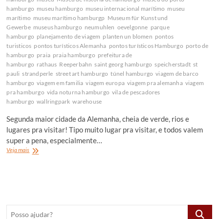
hamburgo
museu hamburgo
museu internacional marítimo
museu
marítimo
museu marítimo hamburgp
Museum für Kunst und
Gewerbe
museus hamburgo
neumuhlen
oevelgonne
parque
hamburgo
planejamento de viagem
planten un blomen
pontos
turisticos
pontos turísticos Alemanha
pontos turísticos Hamburgo
porto de
hamburgo
praia
praia hamburgo
prefeitura de
hamburgo
rathaus
Reeperbahn
saint georg hamburgo
speicherstadt
st
pauli
strandperle
street art hamburgo
túnel hamburgo
viagem de barco
hamburgo
viagem em familia
viagem europa
viagem pra alemanha
viagem
pra hamburgo
vida noturna hamburgo
vila de pescadores
hamburgo
wallringpark
warehouse
Segunda maior cidade da Alemanha, cheia de verde, rios e
lugares pra visitar! Tipo muito lugar pra visitar, e todos valem
super a pena, especialmente…
O
Veja mais
que
fazer
em
Hamburgo,
Alemanha
Posso