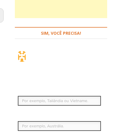
SIM, VOCÊ PRECISA!
Seguro de viagem.
Simples e flexível.
Para que países ou regiões vai viajar?
Qual é o seu país de residência permanente?