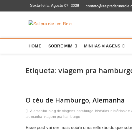
S
Sexta-feira, Agosto 07, 2026
contato@saipradarumrole.
k
i
p
Sai pra dar
BLOG DE VIAGEM | DICAS E HIS
t
o
c
HOME
SOBRE MIM
MINHAS VIAGENS
o
n
t
e
Etiqueta:
viagem pra hamburg
n
t
O céu de Hamburgo, Alemanha
Alemanha
blog de viagens
hamburgo
histórias
histórias de
alemanha
viagem pra hamburgo
Esse post vai ser mais sobre uma reflexão do que so