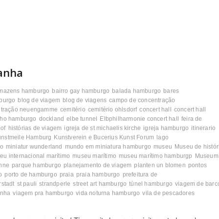
anha
armazens hamburgo
bairro gay hamburgo
balada hamburgo
bares
mburgo
blog de viagem
blog de viagens
campo de concentração
ntração neuengamme
cemitério
cemitério ohlsdorf
concert hall
concert hall
elho hamburgo
dockland
elbe tunnel
Elbphilharmonie concert hall
feira de
of
histórias de viagem
igreja de st michaelis kirche
igreja hamburgo
itinerario
unstmeile Hamburg
Kunstverein e Bucerius Kunst Forum
lago
o
miniatur wunderland
mundo em miniatura hamburgo
museu
Museu de histór
eu internacional marítimo
museu marítimo
museu marítimo hamburgp
Museum
nne
parque hamburgo
planejamento de viagem
planten un blomen
pontos
o
porto de hamburgo
praia
praia hamburgo
prefeitura de
rstadt
st pauli
strandperle
street art hamburgo
túnel hamburgo
viagem de barc
anha
viagem pra hamburgo
vida noturna hamburgo
vila de pescadores