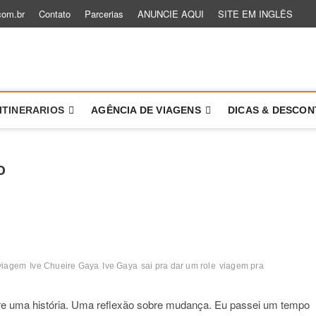
com.br
Contato
Parcerias
ANUNCIE AQUI
SITE EM INGLÊS
 um Role
TÓRIAS PARA VOCÊ VIAJAR MAIS E MELHOR
ITINERARIOS
AGÊNCIA DE VIAGENS
DICAS & DESCO
o
 viagem
Ive Chueire Gaya
Ive Gaya
sai pra dar um role
viagem pra
bre uma história. Uma reflexão sobre mudança. Eu passei um tempo