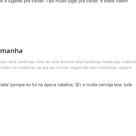
e lugares pra visitar! Tipo muito lugar pra visitar, e todos valem
lemanha
urgo
drink hamburgo
feira de natal
feira de natal hamburgo
hamburgo
história
erbahn
rio hamburgo
sai pra dar um role
viagem de barco hamburgo
viagem
e natal (porque eu fui na época natalina, 😝) e muita cerveja boa, tudo