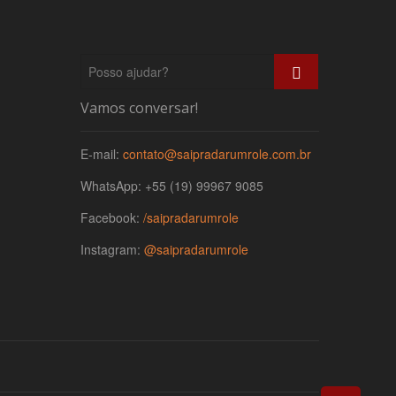
P
o
s
Vamos conversar!
s
o
E-mail:
contato@saipradarumrole.com.br
a
j
WhatsApp: +55 (19) 99967 9085
u
d
Facebook:
/saipradarumrole
a
r
Instagram:
@saipradarumrole
?