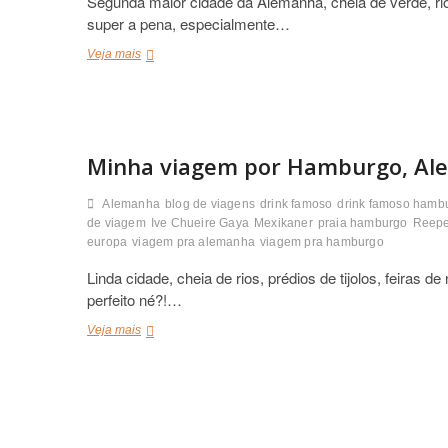
Segunda maior cidade da Alemanha, cheia de verde, rios 
super a pena, especialmente…
Veja mais
O
q
u
e
f
a
Minha viagem por Hamburgo, A
z
e
r
Alemanha
blog de viagens
drink famoso
drink famoso hamb
e
de viagem
Ive Chueire Gaya
Mexikaner
praia hamburgo
Reep
m
europa
viagem pra alemanha
viagem pra hamburgo
H
a
Linda cidade, cheia de rios, prédios de tijolos, feiras d
m
perfeito né?!…
b
u
Veja mais
M
r
i
g
n
o
h
,
a
A
v
l
i