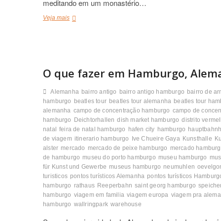
meditando em um monastério…
Veja mais
O
c
é
u
d
e
O que fazer em Hamburgo, Alem
H
a
m
Alemanha
bairro antigo
bairro antigo hamburgo
bairro de 
b
hamburgo
beatles tour
beatles tour alemanha
beatles tour ha
u
alemanha
campo de concentração hamburgo
campo de conce
r
hamburgo
Deichtorhallen
dish market hamburgo
distrito verm
g
natal
feira de natal hamburgo
hafen city
hamburgo
hauptbahnh
o
de viagem
itinerario hamburgo
Ive Chueire Gaya
Kunsthalle
K
,
alster
mercado
mercado de peixe hamburgo
mercado hamburg
A
de hamburgo
museu do porto hamburgo
museu hamburgo
mus
l
für Kunst und Gewerbe
museus hamburgo
neumuhlen
oevelgo
e
turisticos
pontos turísticos Alemanha
pontos turísticos Hamburg
m
hamburgo
rathaus
Reeperbahn
saint georg hamburgo
speiche
a
hamburgo
viagem em familia
viagem europa
viagem pra alem
n
hamburgo
h
wallringpark
warehouse
a