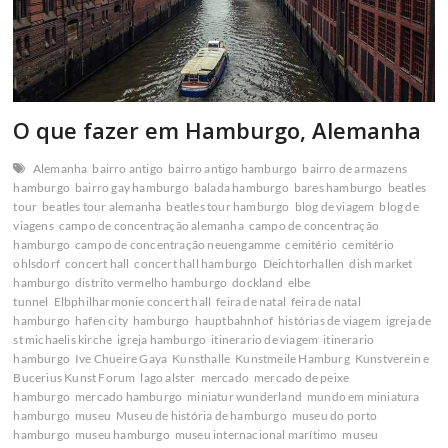
O que fazer em Hamburgo, Alemanha
Alemanha
bairro antigo
bairro antigo hamburgo
bairro de armazens
hamburgo
bairro gay hamburgo
balada hamburgo
bares hamburgo
beatles
tour
beatles tour alemanha
beatles tour hamburgo
blog de viagem
blog de
viagens
campo de concentração alemanha
campo de concentração
hamburgo
campo de concentração neuengamme
cemitério
cemitério
ohlsdorf
concert hall
concert hall hamburgo
Deichtorhallen
dish market
hamburgo
distrito vermelho hamburgo
dockland
elbe
tunnel
Elbphilharmonie concert hall
feira de natal
feira de natal
hamburgo
hafen city
hamburgo
hauptbahnhof
histórias de viagem
igreja de
st michaelis kirche
igreja hamburgo
itinerario de viagem
itinerario
hamburgo
Ive Chueire Gaya
Kunsthalle
Kunstmeile Hamburg
Kunstverein e
Bucerius Kunst Forum
lago alster
mercado
mercado de peixe
hamburgo
mercado hamburgo
miniatur wunderland
mundo em miniatura
hamburgo
museu
Museu de história de hamburgo
museu do porto
hamburgo
museu hamburgo
museu internacional marítimo
museu