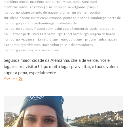
marítimo
museu marítimo hamburgp
Museum für Kunst und
Gewerbe
museus hamburgo
neumuhlen
oevelgonne
parque
hamburgo
planejamento de viagem
planten un blomen
pontos
turisticos
pontos turísticos Alemanha
pontos turísticos Hamburgo
porto de
hamburgo
praia
praia hamburgo
prefeitura de
hamburgo
rathaus
Reeperbahn
saint georg hamburgo
speicherstadt
st
pauli
strandperle
street art hamburgo
túnel hamburgo
viagem de barco
hamburgo
viagem em familia
viagem europa
viagem pra alemanha
viagem
pra hamburgo
vida noturna hamburgo
vila de pescadores
hamburgo
wallringpark
warehouse
Segunda maior cidade da Alemanha, cheia de verde, rios e
lugares pra visitar! Tipo muito lugar pra visitar, e todos valem
super a pena, especialmente…
O
Veja mais
que
fazer
em
Hamburgo,
Alemanha