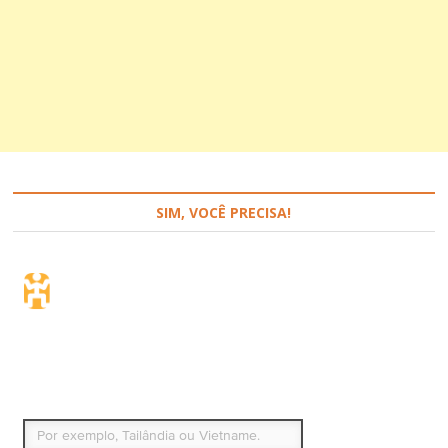
SIM, VOCÊ PRECISA!
Seguro de viagem.
Simples e flexível.
Para que países ou regiões vai viajar?