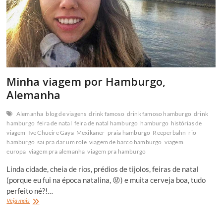
Minha viagem por Hamburgo,
Alemanha
Alemanha
blog de viagens
drink famoso
drink famoso hamburgo
drink
hamburgo
feira de natal
feira de natal hamburgo
hamburgo
histórias de
viagem
Ive Chueire Gaya
Mexikaner
praia hamburgo
Reeperbahn
rio
hamburgo
sai pra dar um role
viagem de barco hamburgo
viagem
europa
viagem pra alemanha
viagem pra hamburgo
Linda cidade, cheia de rios, prédios de tijolos, feiras de natal
(porque eu fui na época natalina, 😝) e muita cerveja boa, tudo
perfeito né?!…
Minha
Veja mais
viagem
por