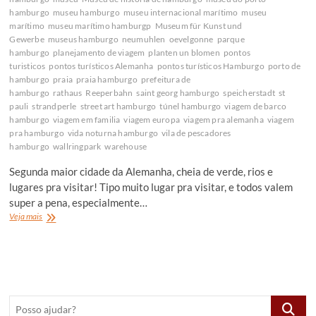
hamburgo
museu hamburgo
museu internacional marítimo
museu
marítimo
museu marítimo hamburgp
Museum für Kunst und
Gewerbe
museus hamburgo
neumuhlen
oevelgonne
parque
hamburgo
planejamento de viagem
planten un blomen
pontos
turisticos
pontos turísticos Alemanha
pontos turísticos Hamburgo
porto de
hamburgo
praia
praia hamburgo
prefeitura de
hamburgo
rathaus
Reeperbahn
saint georg hamburgo
speicherstadt
st
pauli
strandperle
street art hamburgo
túnel hamburgo
viagem de barco
hamburgo
viagem em familia
viagem europa
viagem pra alemanha
viagem
pra hamburgo
vida noturna hamburgo
vila de pescadores
hamburgo
wallringpark
warehouse
Segunda maior cidade da Alemanha, cheia de verde, rios e
lugares pra visitar! Tipo muito lugar pra visitar, e todos valem
super a pena, especialmente…
O
Veja mais
que
fazer
em
Hamburgo,
Alemanha
Posso