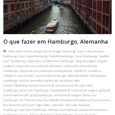
O que fazer em Hamburgo, Alemanha
Alemanha
bairro antigo
bairro antigo hamburgo
bairro de armazens
hamburgo
bairro gay hamburgo
balada hamburgo
bares hamburgo
beatles
tour
beatles tour alemanha
beatles tour hamburgo
blog de viagem
blog de
viagens
campo de concentração alemanha
campo de concentração
hamburgo
campo de concentração neuengamme
cemitério
cemitério
ohlsdorf
concert hall
concert hall hamburgo
Deichtorhallen
dish market
hamburgo
distrito vermelho hamburgo
dockland
elbe
tunnel
Elbphilharmonie concert hall
feira de natal
feira de natal
hamburgo
hafen city
hamburgo
hauptbahnhof
histórias de viagem
igreja de
st michaelis kirche
igreja hamburgo
itinerario de viagem
itinerario
hamburgo
Ive Chueire Gaya
Kunsthalle
Kunstmeile Hamburg
Kunstverein e
Bucerius Kunst Forum
lago alster
mercado
mercado de peixe
hamburgo
mercado hamburgo
miniatur wunderland
mundo em miniatura
hamburgo
museu
Museu de história de hamburgo
museu do porto