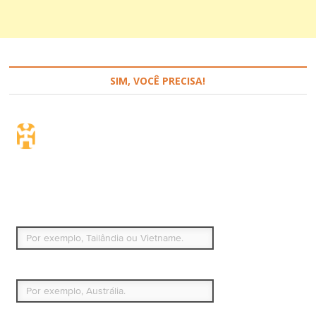
SIM, VOCÊ PRECISA!
Seguro de viagem.
Simples e flexível.
Para que países ou regiões vai viajar?
Qual é o seu país de residência permanente?