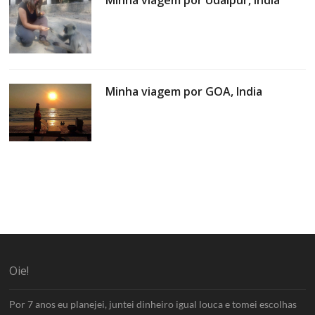
Minha viagem por GOA, India
Oie!
Por 7 anos eu planejei, juntei dinheiro igual louca e tomei escolhas