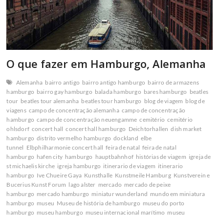
O que fazer em Hamburgo, Alemanha
Alemanha
bairro antigo
bairro antigo hamburgo
bairro de armazens
hamburgo
bairro gay hamburgo
balada hamburgo
bares hamburgo
beatles
tour
beatles tour alemanha
beatles tour hamburgo
blog de viagem
blog de
viagens
campo de concentração alemanha
campo de concentração
hamburgo
campo de concentração neuengamme
cemitério
cemitério
ohlsdorf
concert hall
concert hall hamburgo
Deichtorhallen
dish market
hamburgo
distrito vermelho hamburgo
dockland
elbe
tunnel
Elbphilharmonie concert hall
feira de natal
feira de natal
hamburgo
hafen city
hamburgo
hauptbahnhof
histórias de viagem
igreja de
st michaelis kirche
igreja hamburgo
itinerario de viagem
itinerario
hamburgo
Ive Chueire Gaya
Kunsthalle
Kunstmeile Hamburg
Kunstverein e
Bucerius Kunst Forum
lago alster
mercado
mercado de peixe
hamburgo
mercado hamburgo
miniatur wunderland
mundo em miniatura
hamburgo
museu
Museu de história de hamburgo
museu do porto
hamburgo
museu hamburgo
museu internacional marítimo
museu