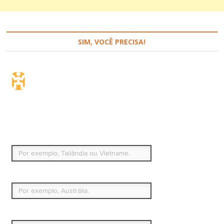
SIM, VOCÊ PRECISA!
Seguro de viagem.
Simples e flexível.
Para que países ou regiões vai viajar?
Qual é o seu país de residência permanente?
Data de início