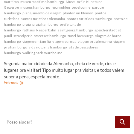
marítimo
museu marítimo hamburgp
Museum für Kunst und
Gewerbe
museus hamburgo
neumuhlen
oevelgonne
parque
hamburgo
planejamento de viagem
planten un blomen
pontos
turisticos
pontos turísticos Alemanha
pontos turísticos Hamburgo
porto de
hamburgo
praia
praia hamburgo
prefeitura de
hamburgo
rathaus
Reeperbahn
saint georg hamburgo
speicherstadt
st
pauli
strandperle
street art hamburgo
túnel hamburgo
viagem de barco
hamburgo
viagem em familia
viagem europa
viagem pra alemanha
viagem
pra hamburgo
vida noturna hamburgo
vila de pescadores
hamburgo
wallringpark
warehouse
Segunda maior cidade da Alemanha, cheia de verde, rios e
lugares pra visitar! Tipo muito lugar pra visitar, e todos valem
super a pena, especialmente…
O
Veja mais
que
fazer
em
Hamburgo,
Alemanha
Posso
ajudar?