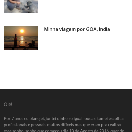
Minha viagem por GOA, India
Oie!
Por 7 anos eu planejei, juntei dinheiro igual louca e tomei escolhas
profissionais e pessoais muitos difíceis mas que eram pra realizar
esse sonho, sonho que começou dia 10 de Agosto de 2016, quando