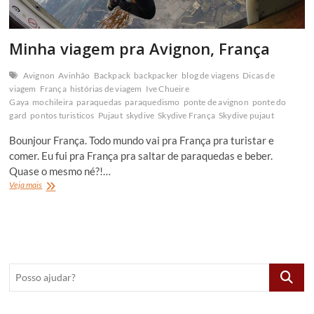
Minha viagem pra Avignon, França
Avignon
Avinhão
Backpack
backpacker
blog de viagens
Dicas de
viagem
França
histórias de viagem
Ive Chueire
Gaya
mochileira
paraquedas
paraquedismo
ponte de avignon
ponte do
gard
pontos turisticos
Pujaut
skydive
Skydive França
Skydive pujaut
Bounjour França. Todo mundo vai pra França pra turistar e
comer. Eu fui pra França pra saltar de paraquedas e beber.
Quase o mesmo né?!…
Minha
Veja mais
viagem
pra
Avignon,
França
Posso
ajudar?