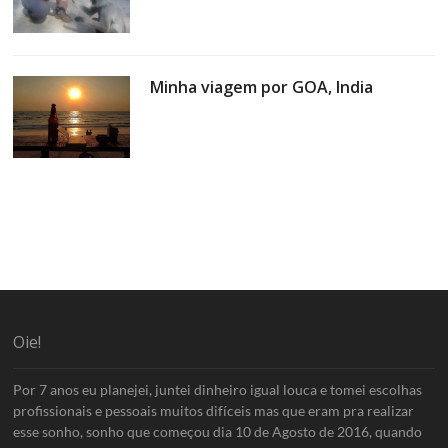
Minha viagem por GOA, India
Oie!
Por 7 anos eu planejei, juntei dinheiro igual louca e tomei escolhas
profissionais e pessoais muitos difíceis mas que eram pra realizar
esse sonho, sonho que começou dia 10 de Agosto de 2016, quando