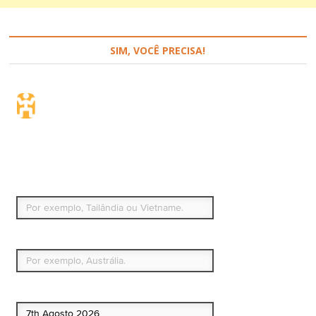
SIM, VOCÊ PRECISA!
Seguro de viagem.
Simples e flexível.
Para que países ou regiões vai viajar?
Qual é o seu país de residência permanente?
Data de início