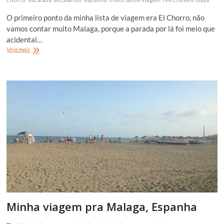
O primeiro ponto da minha lista de viagem era El Chorro, não
vamos contar muito Malaga, porque a parada por lá foi meio que
acidental…
Minha
Veja mais
viagem
pra
El
Chorro,
Espanha
Minha viagem pra Malaga, Espanha