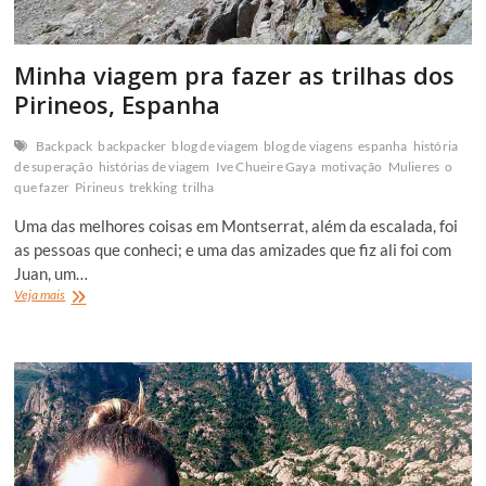
Minha viagem pra fazer as trilhas dos
Pirineos, Espanha
Backpack
backpacker
blog de viagem
blog de viagens
espanha
história
de superação
histórias de viagem
Ive Chueire Gaya
motivação
Mulieres
o
que fazer
Pirineus
trekking
trilha
Uma das melhores coisas em Montserrat, além da escalada, foi
as pessoas que conheci; e uma das amizades que fiz ali foi com
Juan, um…
Minha
Veja mais
viagem
pra
fazer
as
trilhas
dos
Pirineos,
Espanha