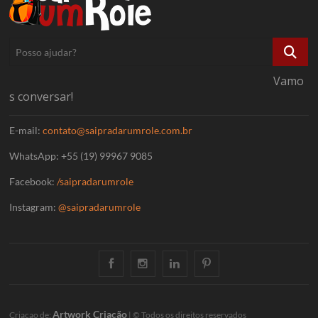
Posso
ajudar?
Vamo
s conversar!
E-mail:
contato@saipradarumrole.com.br
WhatsApp: +55 (19) 99967 9085
Facebook:
/saipradarumrole
Instagram:
@saipradarumrole
Facebook
Instagram
Linkedin
Pinterest
Artwork Criação
Criacao de:
| © Todos os direitos reservados