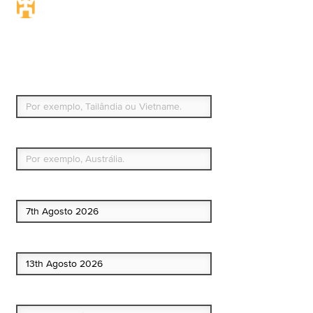
Seguro de viagem.
Simples e flexível.
Para que países ou regiões vai viajar?
Qual é o seu país de residência permanente?
Data de início
Data de fim
Quem vai?