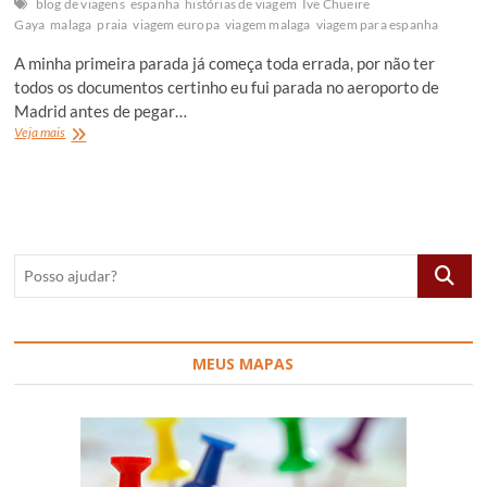
blog de viagens
espanha
histórias de viagem
Ive Chueire
Gaya
malaga
praia
viagem europa
viagem malaga
viagem para espanha
A minha primeira parada já começa toda errada, por não ter
todos os documentos certinho eu fui parada no aeroporto de
Madrid antes de pegar…
Minha
Veja mais
viagem
pra
Malaga,
Espanha
Posso
ajudar?
MEUS MAPAS