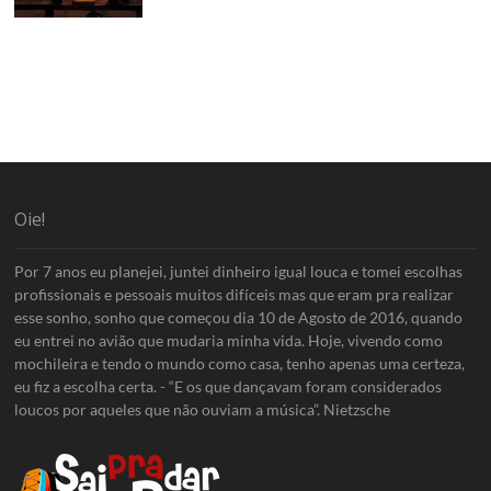
Oie!
Por 7 anos eu planejei, juntei dinheiro igual louca e tomei escolhas
profissionais e pessoais muitos difíceis mas que eram pra realizar
esse sonho, sonho que começou dia 10 de Agosto de 2016, quando
eu entrei no avião que mudaria minha vida. Hoje, vivendo como
mochileira e tendo o mundo como casa, tenho apenas uma certeza,
eu fiz a escolha certa. - “E os que dançavam foram considerados
loucos por aqueles que não ouviam a música”. Nietzsche