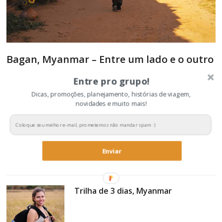
Bagan, Myanmar – Entre um lado e o outro
Entre pro grupo!
Myanmar é um país lindo, e Bagan é o complemento disso.
Dicas, promoções, planejamento, histórias de viagem,
Lembro de pensar no intocável quando cheguei, a cidade parece
novidades e muito mais!
ter parado no tempo,…
O deserto do Saara e um sonho
Enviar
Trilha de 3 dias, Myanmar