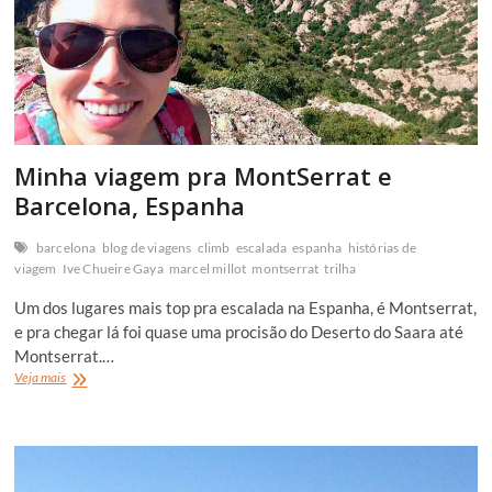
Minha viagem pra MontSerrat e
Barcelona, Espanha
barcelona
blog de viagens
climb
escalada
espanha
histórias de
viagem
Ive Chueire Gaya
marcel millot
montserrat
trilha
Um dos lugares mais top pra escalada na Espanha, é Montserrat,
e pra chegar lá foi quase uma procisão do Deserto do Saara até
Montserrat.…
Minha
Veja mais
viagem
pra
MontSerrat
e
Barcelona,