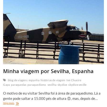
Espanha
Minha viagem por Sevilha, Espanha
blog de viagens
espanha
histórias de viagem
Ive Chueire
Gaya
paraquedas
paraquedismo
sevilha
skydive
skydive seville
O motivo de eu visitar Sevilha foi à área de paraquedismo. Lá a
gente pode saltar a 15.000 pés de altura 😍, mas, depois de…
Minha
Veja mais