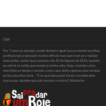
Oie!
Por 7 anos eu planejei, juntei dinheiro igual louca e tomei escolhas
profissionais e pessoais muitos difíceis mas que eram pra realizar
esse sonho, sonho que começou dia 10 de Agosto de 2016, quando
eu entrei no avião que mudaria minha vida. Hoje, vivendo como
mochileira e tendo o mundo como casa, tenho apenas uma certeza,
eu fiz a escolha certa. - “E os que dançavam foram considerados
loucos por aqueles que não ouviam a música”. Nietzsche