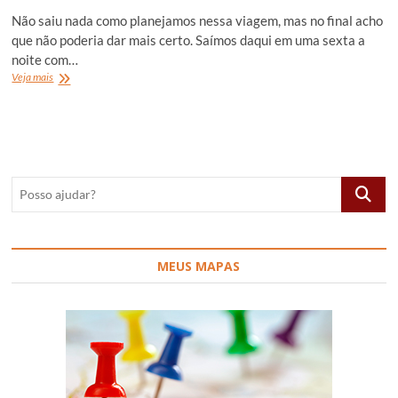
Não saiu nada como planejamos nessa viagem, mas no final acho
que não poderia dar mais certo. Saímos daqui em uma sexta a
noite com…
Minha
Veja mais
viagem
de
Rapel
na
cachoeira
em
Posso
Itirapina
e
ajudar?
Brotas,
São
Paulo
MEUS MAPAS