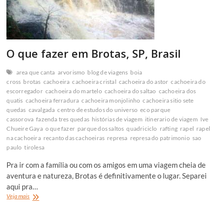
O que fazer em Brotas, SP, Brasil
area que canta
arvorismo
blog de viagens
boia
cross
brotas
cachoeira
cachoeira cristal
cachoeira do astor
cachoeira do
escorregador
cachoeira do martelo
cachoeira do saltao
cachoeira dos
quatis
cachoeira ferradura
cachoeira monjolinho
cachoeira sitio sete
quedas
cavalgada
centro de estudos do universo
eco parque
cassorova
fazenda tres quedas
histórias de viagem
itinerario de viagem
Ive
Chueire Gaya
o que fazer
parque dos saltos
quadriciclo
rafting
rapel
rapel
na cachoeira
recanto das cachoeiras
represa
represa do patrimonio
sao
paulo
tirolesa
Pra ir com a família ou com os amigos em uma viagem cheia de
aventura e natureza, Brotas é definitivamente o lugar. Separei
aqui pra…
O
Veja mais
que
fazer