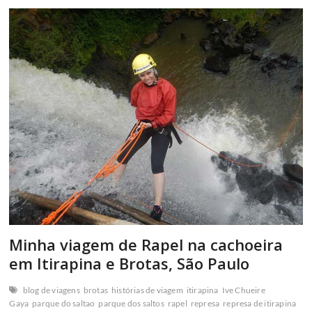
em
Brotas,
SP,
Brasil
Minha viagem de Rapel na cachoeira
em Itirapina e Brotas, São Paulo
blog de viagens
brotas
histórias de viagem
itirapina
Ive Chueire
Gaya
parque do saltao
parque dos saltos
rapel
represa
represa de itirapina