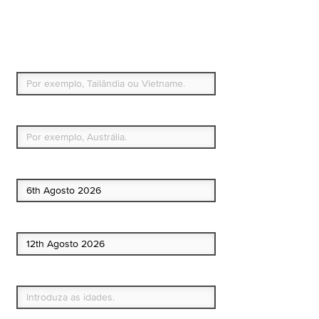
Seguro de viagem.
Simples e flexível.
Para que países ou regiões vai viajar?
Qual é o seu país de residência permanente?
Data de início
Data de fim
Quem vai?