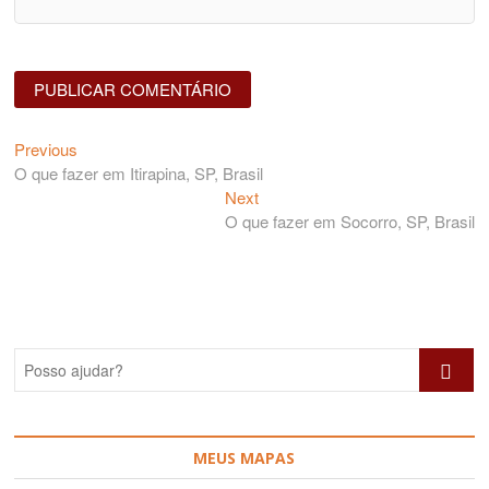
Navegação
Previous
Previous
post:
O que fazer em Itirapina, SP, Brasil
de
Next
Next
artigos
post:
O que fazer em Socorro, SP, Brasil
Posso
ajudar?
MEUS MAPAS