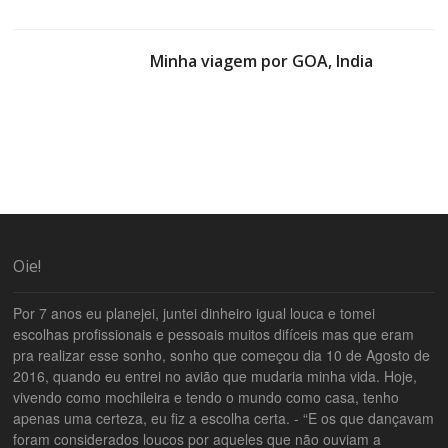
Minha viagem por GOA, India
Oie!
Por 7 anos eu planejei, juntei dinheiro igual louca e tomei
escolhas profissionais e pessoais muitos difíceis mas que eram
pra realizar esse sonho, sonho que começou dia 10 de Agosto de
2016, quando eu entrei no avião que mudaria minha vida. Hoje,
vivendo como mochileira e tendo o mundo como casa, tenho
apenas uma certeza, eu fiz a escolha certa. - “E os que dançavam
foram considerados loucos por aqueles que não ouviam a