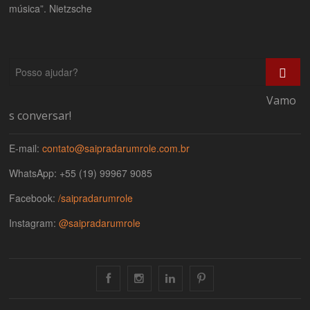
música”. Nietzsche
Posso
ajudar?
Vamo
s conversar!
E-mail:
contato@saipradarumrole.com.br
WhatsApp: +55 (19) 99967 9085
Facebook:
/saipradarumrole
Instagram:
@saipradarumrole
Facebook
Instagram
Linkedin
Pinterest