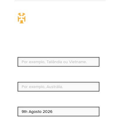
Seguro de viagem.
Simples e flexível.
Para que países ou regiões vai viajar?
Qual é o seu país de residência permanente?
Data de início
Data de fim