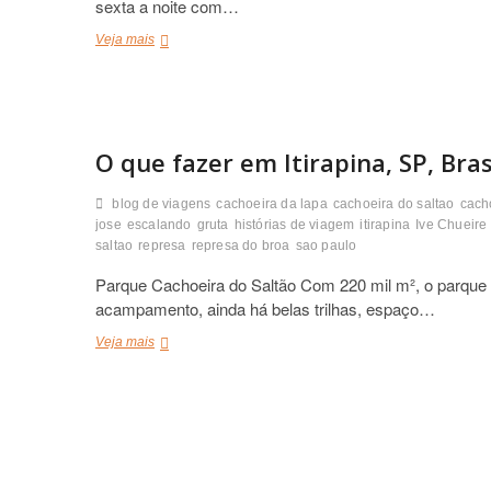
sexta a noite com…
Minha
Veja mais
viagem
de
Rapel
na
cachoeira
O que fazer em Itirapina, SP, Bras
em
Itirapina
e
blog de viagens
cachoeira da lapa
cachoeira do saltao
cach
Brotas,
jose
escalando
gruta
histórias de viagem
itirapina
Ive Chueire
São
saltao
represa
represa do broa
sao paulo
Paulo
Parque Cachoeira do Saltão Com 220 mil m², o parque 
acampamento, ainda há belas trilhas, espaço…
O
Veja mais
que
fazer
em
Itirapina,
SP,
Brasil