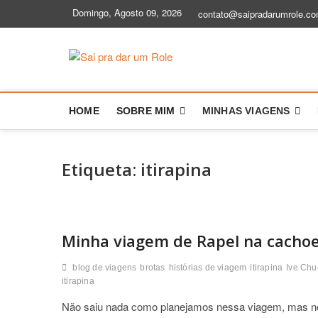
Skip
Domingo, Agosto 09, 2026
contato@saipradarumrole.co
to
content
Sai pra dar
BLOG DE VIAGEM | DICAS E HIS
HOME
SOBRE MIM
MINHAS VIAGENS
Etiqueta:
itirapina
Minha viagem de Rapel na cachoei
blog de viagens
brotas
histórias de viagem
itirapina
Ive Chu
itirapina
Não saiu nada como planejamos nessa viagem, mas no 