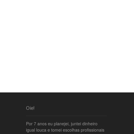
Oie!
Por 7 anos eu planejei, juntei dinheiro
igual louca e tomei escolhas profissionais