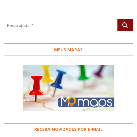
em
Brotas,
SP,
Brasil
Posso
ajudar?
MEUS MAPAS
RECEBA NOVIDADES POR E-MAIL