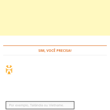
SIM, VOCÊ PRECISA!
Seguro de viagem.
Simples e flexível.
Para que países ou regiões vai viajar?