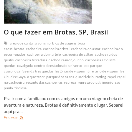
O que fazer em Brotas, SP, Brasil
area que canta
arvorismo
blog de viagens
boia
cross
brotas
cachoeira
cachoeira cristal
cachoeira do astor
cachoeira do
escorregador
cachoeira do martelo
cachoeira do saltao
cachoeira dos
quatis
cachoeira ferradura
cachoeira monjolinho
cachoeira sitio sete
quedas
cavalgada
centro de estudos do universo
eco parque
cassorova
fazenda tres quedas
histórias de viagem
itinerario de viagem
Ive
Chueire Gaya
o que fazer
parque dos saltos
quadriciclo
rafting
rapel
rapel
na cachoeira
recanto das cachoeiras
represa
represa do patrimonio
sao
paulo
tirolesa
Pra ir com a família ou com os amigos em uma viagem cheia de
aventura e natureza, Brotas é definitivamente o lugar. Separei
aqui pra…
O
Veja mais
que
fazer