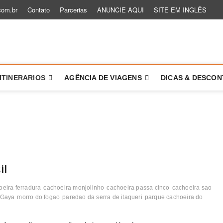
com.br
Contato
Parcerias
ANUNCIE AQUI
SITE EM INGLÊS
 um Role
TÓRIAS PARA VOCÊ VIAJAR MAIS E MELHOR
ITINERARIOS
AGÊNCIA DE VIAGENS
DICAS & DESCO
il
oeira ferradura
cachoeira monjolinho
cachoeira passa cinco
cachoeira sao
 Gaya
morro do fogao
paredao da serra de itaqueri
parque cachoeira do