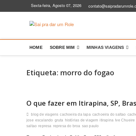
S
Sexta-feira, Agosto 07, 2026
contato@saipradarumrole.
k
i
p
Sai pra dar
BLOG DE VIAGEM | DICAS E HIS
t
o
c
HOME
SOBRE MIM
MINHAS VIAGENS
o
n
t
e
Etiqueta:
morro do fogao
n
t
O que fazer em Itirapina, SP, Bras
blog de viagens
cachoeira da lapa
cachoeira do saltao
cach
jose
escalando
gruta
histórias de viagem
itirapina
Ive Chueire
saltao
represa
represa do broa
sao paulo