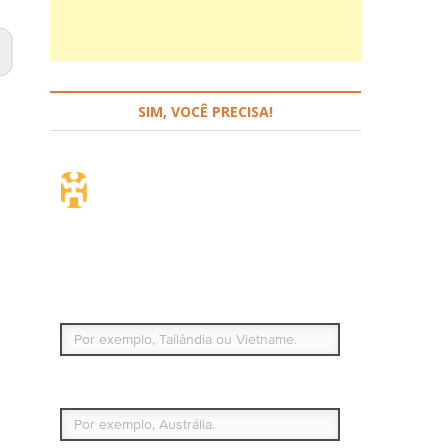
SIM, VOCÊ PRECISA!
Seguro de viagem.
Simples e flexível.
Para que países ou regiões vai viajar?
Qual é o seu país de residência permanente?