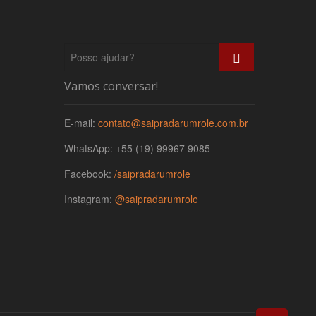
P
o
s
Vamos conversar!
s
o
E-mail:
contato@saipradarumrole.com.br
a
j
WhatsApp: +55 (19) 99967 9085
u
d
Facebook:
/saipradarumrole
a
r
Instagram:
@saipradarumrole
?