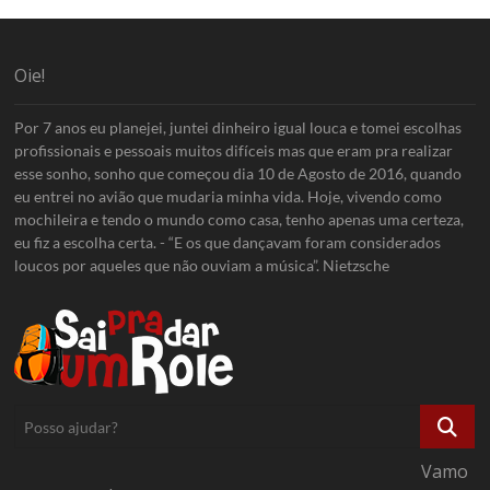
Oie!
Por 7 anos eu planejei, juntei dinheiro igual louca e tomei escolhas
profissionais e pessoais muitos difíceis mas que eram pra realizar
esse sonho, sonho que começou dia 10 de Agosto de 2016, quando
eu entrei no avião que mudaria minha vida. Hoje, vivendo como
mochileira e tendo o mundo como casa, tenho apenas uma certeza,
eu fiz a escolha certa. - “E os que dançavam foram considerados
loucos por aqueles que não ouviam a música”. Nietzsche
Posso
ajudar?
Vamo