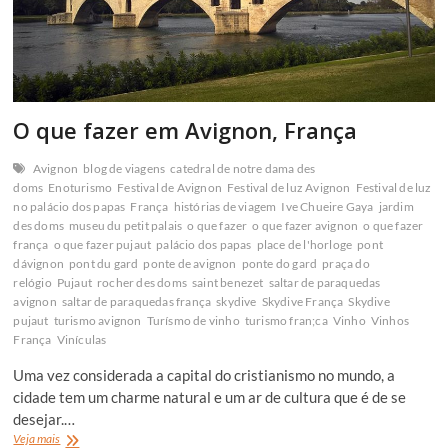
O que fazer em Avignon, França
Avignon
blog de viagens
catedral de notre dama des
doms
Enoturismo
Festival de Avignon
Festival de luz Avignon
Festival de luz
no palácio dos papas
França
histórias de viagem
Ive Chueire Gaya
jardim
des doms
museu du petit palais
o que fazer
o que fazer avignon
o que fazer
frança
o que fazer pujaut
palácio dos papas
place de l'horloge
pont
dávignon
pont du gard
ponte de avignon
ponte do gard
praça do
relógio
Pujaut
rocher des doms
saint benezet
saltar de paraquedas
avignon
saltar de paraquedas frança
skydive
Skydive França
Skydive
pujaut
turismo avignon
Turísmo de vinho
turismo fran;ca
Vinho
Vinhos
França
Vinículas
Uma vez considerada a capital do cristianismo no mundo, a
cidade tem um charme natural e um ar de cultura que é de se
desejar.…
O
Veja mais