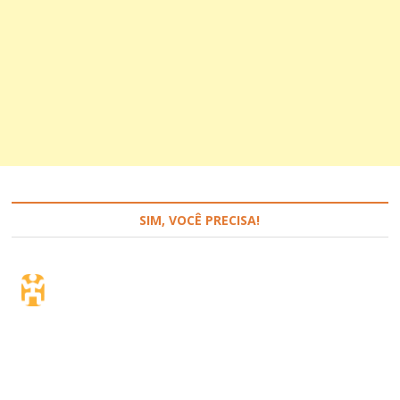
SIM, VOCÊ PRECISA!
Seguro de viagem.
Simples e flexível.
Para que países ou regiões vai viajar?