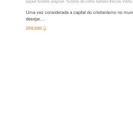
pujaut
turismo avignon
Turísmo de vinho
turismo fran;ca
Vinho
Uma vez considerada a capital do cristianismo no mund
desejar.…
O
Veja mais
que
fazer
em
Avignon,
França