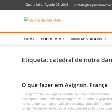
Skip
Quarta-feira, Agosto 05, 2026
contato@saipradarumrole
to
content
Sai pra dar
BLOG DE VIAGEM | DICAS E HIS
HOME
SOBRE MIM
MINHAS VIAGENS
Etiqueta:
catedral de notre d
O que fazer em Avignon, França
Avignon
blog de viagens
catedral de notre dama des doms
dos papas
França
histórias de viagem
Ive Chueire Gaya
jardi
frança
o que fazer pujaut
palácio dos papas
place de l'horloge
relógio
Pujaut
rocher des doms
saint benezet
saltar de paraq