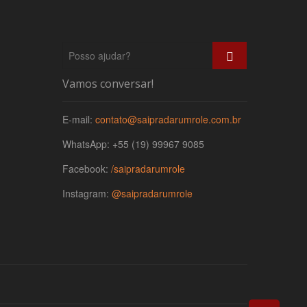
Posso
ajudar?
Vamos conversar!
E-mail:
contato@saipradarumrole.com.br
WhatsApp: +55 (19) 99967 9085
Facebook:
/saipradarumrole
Instagram:
@saipradarumrole