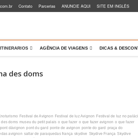
.com.br
Contato
Parcerias
ANUNCIE AQUI
SITE EM INGLÊS
 um Role
TÓRIAS PARA VOCÊ VIAJAR MAIS E MELHOR
ITINERARIOS
AGÊNCIA DE VIAGENS
DICAS & DESCO
ama des doms
Enoturismo
Festival de Avignon
Festival de luz Avignon
Festival de luz no palác
m des doms
museu du petit palais
o que fazer
o que fazer avignon
o que fazer
pont dávignon
pont du gard
ponte de avignon
ponte do gard
praça do
uedas avignon
saltar de paraquedas frança
skydive
Skydive França
Skydive