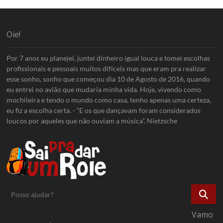
Oie!
Por 7 anos eu planejei, juntei dinheiro igual louca e tomei escolhas
profissionais e pessoais muitos difíceis mas que eram pra realizar
esse sonho, sonho que começou dia 10 de Agosto de 2016, quando
eu entrei no avião que mudaria minha vida. Hoje, vivendo como
mochileira e tendo o mundo como casa, tenho apenas uma certeza,
eu fiz a escolha certa. - “E os que dançavam foram considerados
loucos por aqueles que não ouviam a música”. Nietzsche
Posso
ajudar?
Vamo