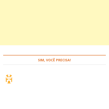
SIM, VOCÊ PRECISA!
Seguro de viagem.
Simples e flexível.
Para que países ou regiões vai viajar?