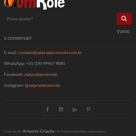
Posso
ajudar?
Vamo
s conversar!
E-mail:
contato@saipradarumrole.com.br
WhatsApp: +55 (19) 99967 9085
Facebook:
/saipradarumrole
Instagram:
@saipradarumrole
Facebook
Instagram
Linkedin
Pinterest
Artwork Criação
Criacao de:
| © Todos os direitos reservados