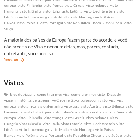
europa
visto Finlândia
visto frança
visto Grécia
visto holanda
visto
Hungria
visto Islândia
visto Itália
visto Letônia
visto Liechtenstein
visto
Lituânia
visto Luxemburgo
visto Malta
visto Noruega
visto Países
Baixos
visto Polônia
visto Portugal
visto República Checa
visto Suécia
visto
Suíça
A maioria dos países da Europa fazem parte do acordo, e você
não precisa de Visa e nenhum deles, mas, porém, contudo,
entretanto, você precisa…
Como
Veja mais
tirar
visto
para
Vistos
os
Países
Schengen
blog de viagens
como tirar meu visa
como tirar meu visto
Dicas de
(Espanha,
viagem
histórias de viagem
Ive Chueire Gaya
países com visto
visa
visa
Portugal,
europa
visto africa
visto alemanha
visto asia
visto Áustria
visto Bélgica
visto
Alemanha,
Dinamarca
visto Eslováquia
visto Eslovênia
visto espanha
visto Estônia
visto
outros…)
europa
visto Finlândia
visto frança
visto Grécia
visto holanda
visto
Hungria
visto Islândia
visto Itália
visto Letônia
visto Liechtenstein
visto
Lituânia
visto Luxemburgo
visto Malta
visto Noruega
visto Países
Baixos
visto Polônia
visto Portugal
visto República Checa
visto Suécia
visto