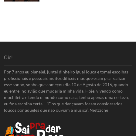
Oie!
Por 7 anos eu planejei, juntei dinheiro igual louca e tomei escolhas
profissionais e pessoais muitos difíceis mas que eram pra realizar
esse sonho, sonho que começou dia 10 de Agosto de 2016, quando
eu entrei no avião que mudaria minha vida. Hoje, vivendo como
mochileira e tendo o mundo como casa, tenho apenas uma certeza,
eu fiz a escolha certa. - “E os que dançavam foram considerados
loucos por aqueles que não ouviam a música”. Nietzsche