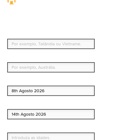
Seguro de viagem.
Simples e flexível.
Para que países ou regiões vai viajar?
Qual é o seu país de residência permanente?
Data de início
Data de fim
Quem vai?