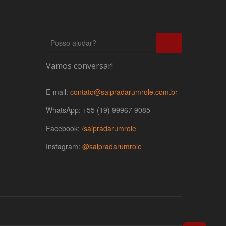
Posso
ajudar?
Vamos conversar!
E-mail:
contato@saipradarumrole.com.br
WhatsApp: +55 (19) 99967 9085
Facebook:
/saipradarumrole
Instagram:
@saipradarumrole