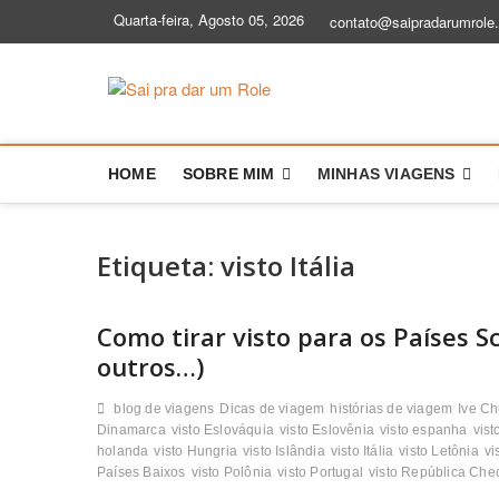
Skip
Quarta-feira, Agosto 05, 2026
contato@saipradarumrole
to
content
Sai pra dar
BLOG DE VIAGEM | DICAS E HIS
HOME
SOBRE MIM
MINHAS VIAGENS
Etiqueta:
visto Itália
Como tirar visto para os Países 
outros…)
blog de viagens
Dicas de viagem
histórias de viagem
Ive C
Dinamarca
visto Eslováquia
visto Eslovênia
visto espanha
vist
holanda
visto Hungria
visto Islândia
visto Itália
visto Letônia
vi
Países Baixos
visto Polônia
visto Portugal
visto República Che