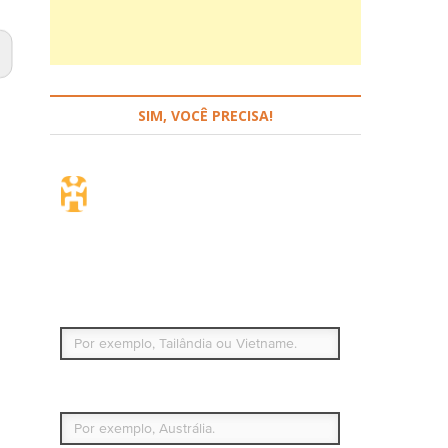
SIM, VOCÊ PRECISA!
Seguro de viagem.
Simples e flexível.
Para que países ou regiões vai viajar?
Qual é o seu país de residência permanente?