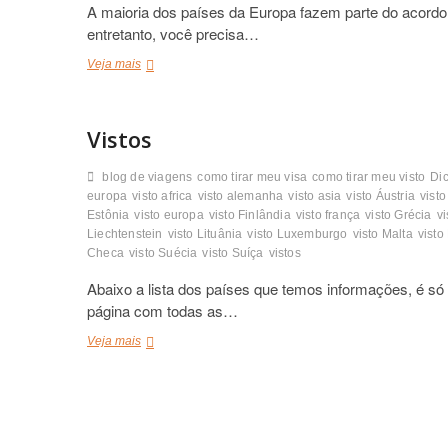
A maioria dos países da Europa fazem parte do acordo
entretanto, você precisa…
Como
Veja mais
tirar
visto
para
Vistos
os
Países
Schengen
blog de viagens
como tirar meu visa
como tirar meu visto
Di
(Espanha,
europa
visto africa
visto alemanha
visto asia
visto Áustria
visto
Portugal,
Estônia
visto europa
visto Finlândia
visto frança
visto Grécia
v
Alemanha,
Liechtenstein
visto Lituânia
visto Luxemburgo
visto Malta
vist
outros…)
Checa
visto Suécia
visto Suíça
vistos
Abaixo a lista dos países que temos informações, é só 
página com todas as…
Vistos
Veja mais