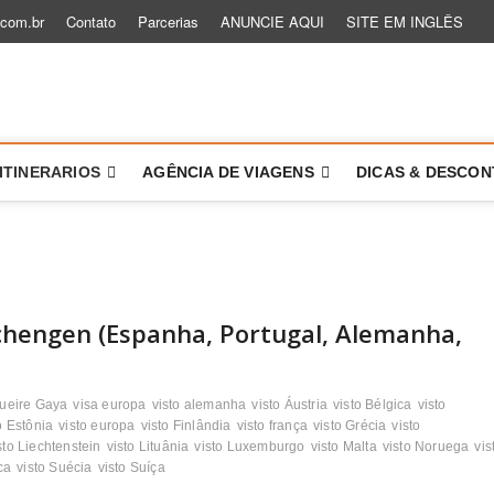
.com.br
Contato
Parcerias
ANUNCIE AQUI
SITE EM INGLÊS
 um Role
TÓRIAS PARA VOCÊ VIAJAR MAIS E MELHOR
ITINERARIOS
AGÊNCIA DE VIAGENS
DICAS & DESCO
Schengen (Espanha, Portugal, Alemanha,
hueire Gaya
visa europa
visto alemanha
visto Áustria
visto Bélgica
visto
o Estônia
visto europa
visto Finlândia
visto frança
visto Grécia
visto
sto Liechtenstein
visto Lituânia
visto Luxemburgo
visto Malta
visto Noruega
vis
ca
visto Suécia
visto Suíça