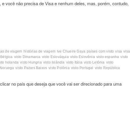
, e você não precisa de Visa e nenhum deles, mas, porém, contudo,
cas de viagem
histórias de viagem
Ive Chueire Gaya
países com visto
visa
vis
 Bélgica
visto Dinamarca
visto Eslováquia
visto Eslovênia
visto espanha
visto
isto holanda
visto Hungria
visto Islândia
visto Itália
visto Letônia
visto
o Noruega
visto Países Baixos
visto Polônia
visto Portugal
visto República
clicar no país que deseja que você vai ser direcionado para uma