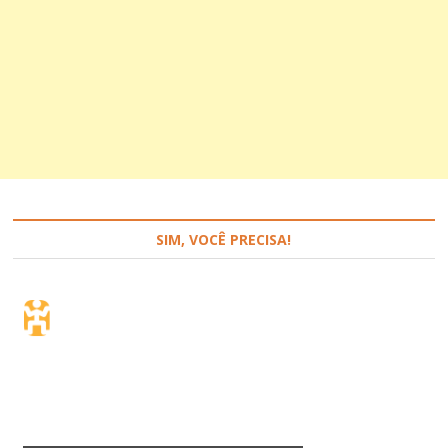
SIM, VOCÊ PRECISA!
Seguro de viagem.
Simples e flexível.
Para que países ou regiões vai viajar?