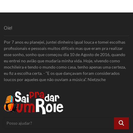
Oie!
Por 7 anos eu planejei, juntei dinheiro igual louca e tomei escolhas
profissionais e pessoais muitos difíceis mas que eram pra realizar
esse sonho, sonho que começou dia 10 de Agosto de 2016, quando
eu entrei no avião que mudaria minha vida. Hoje, vivendo como
mochileira e tendo o mundo como casa, tenho apenas uma certeza,
eu fiz a escolha certa. - “E os que dançavam foram considerados
loucos por aqueles que não ouviam a música”. Nietzsche
Posso
ajudar?