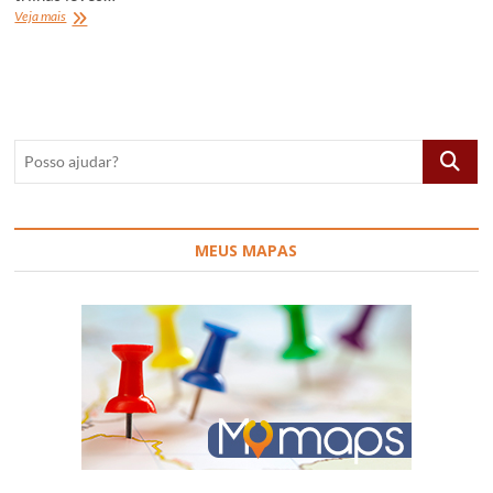
O
Veja mais
que
fazer
em
Salto,
SP,
Brasil
Posso
ajudar?
MEUS MAPAS