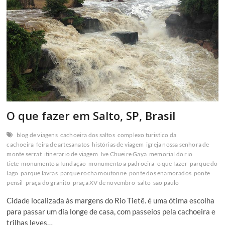
O que fazer em Salto, SP, Brasil
blog de viagens
cachoeira dos saltos
complexo turistico da
cachoeira
feira de artesanatos
histórias de viagem
igreja nossa senhora de
monte serrat
itinerario de viagem
Ive Chueire Gaya
memorial do rio
tiete
monumento a fundação
monumento a padroeira
o que fazer
parque do
lago
parque lavras
parque rocha moutonne
ponte dos enamorados
ponte
pensil
praça do granito
praça XV de novembro
salto
sao paulo
Cidade localizada às margens do Rio Tietê. é uma ótima escolha
para passar um dia longe de casa, com passeios pela cachoeira e
trilhas leves…