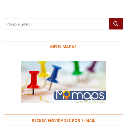
em
Itu,
SP,
Brasil
Posso
ajudar?
MEUS MAPAS
RECEBA NOVIDADES POR E-MAIL