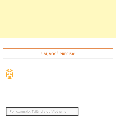
SIM, VOCÊ PRECISA!
Seguro de viagem.
Simples e flexível.
Para que países ou regiões vai viajar?