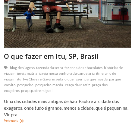
O que fazer em Itu, SP, Brasil
blog de viagens
fazenda da serra
fazenda dos chocolates
histórias de
viagem
igreja matriz
igreja nossa senhora da candelaria
itinerario de
viagem
itu
Ive Chueire Gaya
maeda
o que fazer
parque maeda
parque
varvito
pesqueiro
pesqueiro maeda
Praça da Matriz
praça dos
exageiros
praça padre miguel
Uma das cidades mais antigas de São Paulo é a cidade dos
exageros, onde tudo é grande, menos a cidade, que é pequenina.
Vir pra…
O
Veja mais
que
fazer