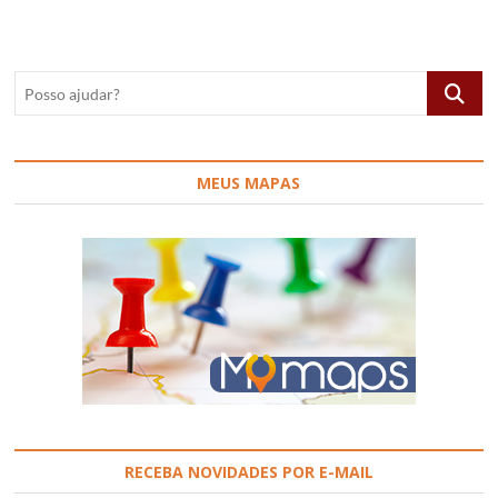
em
Itu,
SP,
Brasil
Posso
ajudar?
MEUS MAPAS
RECEBA NOVIDADES POR E-MAIL