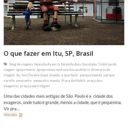
O que fazer em Itu, SP, Brasil
blog de viagens
fazenda da serra
fazenda dos chocolates
histórias de
viagem
igreja matriz
igreja nossa senhora da candelaria
itinerario de
viagem
itu
Ive Chueire Gaya
maeda
o que fazer
parque maeda
parque
varvito
pesqueiro
pesqueiro maeda
Praça da Matriz
praça dos
exageiros
praça padre miguel
Uma das cidades mais antigas de São Paulo é a cidade dos
exageros, onde tudo é grande, menos a cidade, que é pequenina.
Vir pra…
O
Veja mais
que
fazer