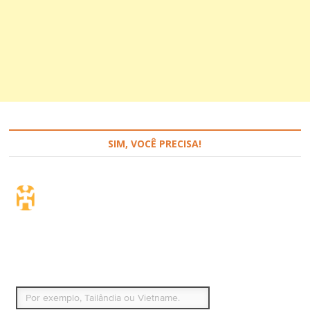
SIM, VOCÊ PRECISA!
Seguro de viagem.
Simples e flexível.
Para que países ou regiões vai viajar?