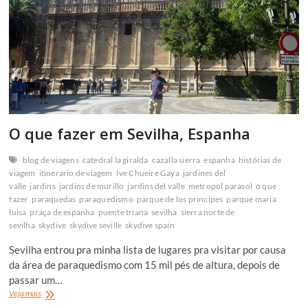
O que fazer em Sevilha, Espanha
blog de viagens
catedral la giralda
cazalla sierra
espanha
histórias de
viagem
itinerario de viagem
Ive Chueire Gaya
jardines del
valle
jardins
jardins de murillo
jardins del valle
metropol parasol
o que
fazer
paraquedas
paraquedismo
parque de los principes
parque maria
luisa
praça de espanha
puente triana
sevilha
sierra norte de
sevilha
skydive
skydive seville
skydive spain
Sevilha entrou pra minha lista de lugares pra visitar por causa
da área de paraquedismo com 15 mil pés de altura, depois de
passar um…
O
Veja mais
que