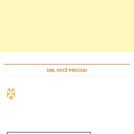
SIM, VOCÊ PRECISA!
Seguro de viagem.
Simples e flexível.
Para que países ou regiões vai viajar?