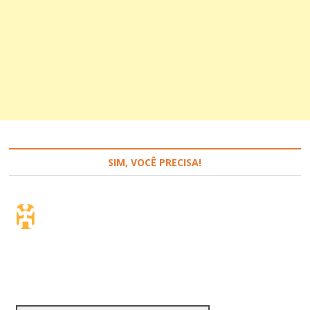
SIM, VOCÊ PRECISA!
Seguro de viagem.
Simples e flexível.
Para que países ou regiões vai viajar?