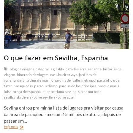
O que fazer em Sevilha, Espanha
blog de viagens
catedral la giralda
cazalla sierra
espanha
histórias de
viagem
itinerario de viagem
Ive Chueire Gaya
jardines del
valle
jardins
jardins de murillo
jardins del valle
metropol parasol
o que
fazer
paraquedas
paraquedismo
parque de los principes
parque maria
luisa
praça de espanha
puente triana
sevilha
sierra norte de
sevilha
skydive
skydive seville
skydive spain
Sevilha entrou pra minha lista de lugares pra visitar por causa
da área de paraquedismo com 15 mil pés de altura, depois de
passar um…
O
Veja mais
que