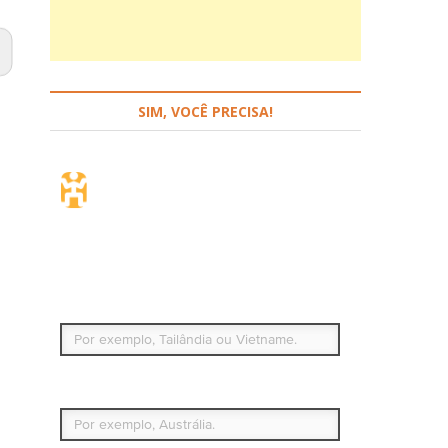
SIM, VOCÊ PRECISA!
Seguro de viagem.
Simples e flexível.
Para que países ou regiões vai viajar?
Qual é o seu país de residência permanente?