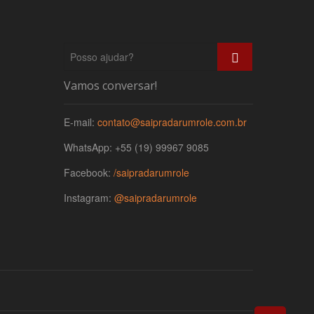
P
o
s
Vamos conversar!
s
o
E-mail:
contato@saipradarumrole.com.br
a
j
WhatsApp: +55 (19) 99967 9085
u
d
Facebook:
/saipradarumrole
a
r
Instagram:
@saipradarumrole
?