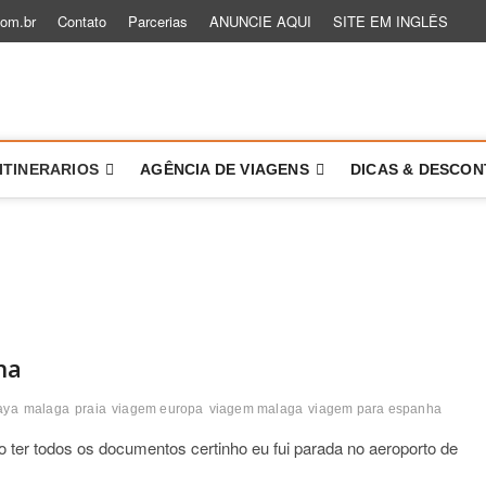
com.br
Contato
Parcerias
ANUNCIE AQUI
SITE EM INGLÊS
 um Role
TÓRIAS PARA VOCÊ VIAJAR MAIS E MELHOR
ITINERARIOS
AGÊNCIA DE VIAGENS
DICAS & DESCO
a
ha
aya
malaga
praia
viagem europa
viagem malaga
viagem para espanha
o ter todos os documentos certinho eu fui parada no aeroporto de