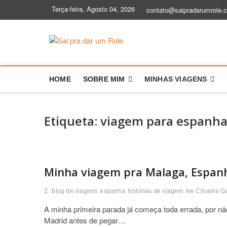
S
Terça-feira, Agosto 04, 2026
contato@saipradarumrole.
k
i
p
Sai pra dar
BLOG DE VIAGEM | DICAS E HIS
t
o
c
HOME
SOBRE MIM
MINHAS VIAGENS
o
n
t
e
Etiqueta:
viagem para espanh
n
t
Minha viagem pra Malaga, Espan
blog de viagens
espanha
histórias de viagem
Ive Chueire G
A minha primeira parada já começa toda errada, por nã
Madrid antes de pegar…