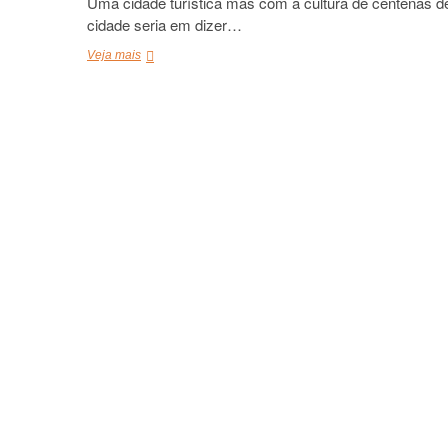
Uma cidade turística mas com a cultura de centenas de
cidade seria em dizer…
O
Veja mais
que
fazer
em
Fez,
Marrocos