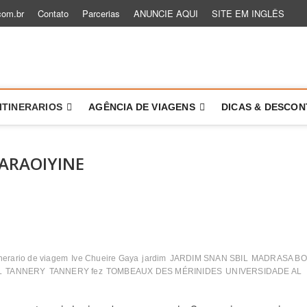
com.br
Contato
Parcerias
ANUNCIE AQUI
SITE EM INGLÊS
 um Role
TÓRIAS PARA VOCÊ VIAJAR MAIS E MELHOR
ITINERARIOS
AGÊNCIA DE VIAGENS
DICAS & DESCO
ARAOIYINE
inerario de viagem
Ive Chueire Gaya
jardim
JARDIM SNAN SBIL
MADRASA B
L
TANNERY
TANNERY fez
TOMBEAUX DES MÉRINIDES
UNIVERSIDADE AL