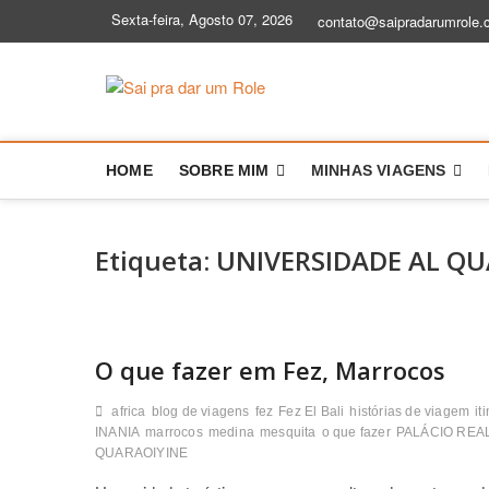
Skip
Sexta-feira, Agosto 07, 2026
contato@saipradarumrole.
to
content
Sai pra dar
BLOG DE VIAGEM | DICAS E HIS
HOME
SOBRE MIM
MINHAS VIAGENS
Etiqueta:
UNIVERSIDADE AL QU
O que fazer em Fez, Marrocos
africa
blog de viagens
fez
Fez El Bali
histórias de viagem
it
INANIA
marrocos
medina
mesquita
o que fazer
PALÁCIO REA
QUARAOIYINE