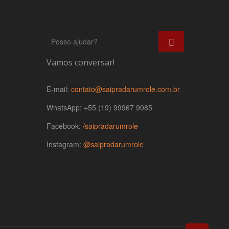
Posso
ajudar?
Vamos conversar!
E-mail:
contato@saipradarumrole.com.br
WhatsApp: +55 (19) 99967 9085
Facebook:
/saipradarumrole
Instagram:
@saipradarumrole