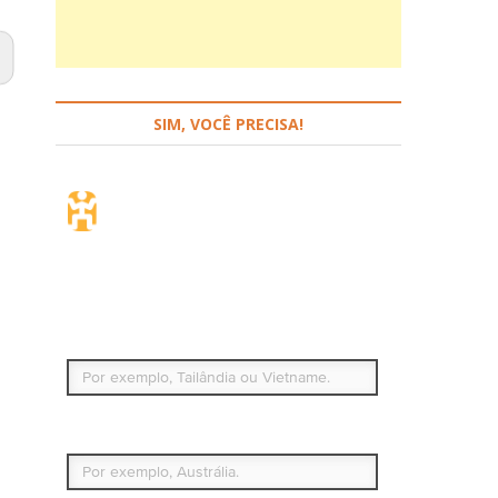
SIM, VOCÊ PRECISA!
Seguro de viagem.
Simples e flexível.
Para que países ou regiões vai viajar?
Qual é o seu país de residência permanente?