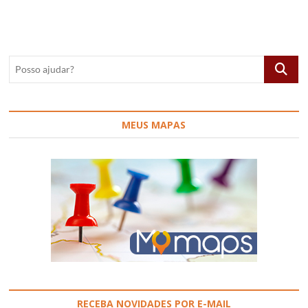
Joanópolis
e
Extrema,
Brasil
Posso
ajudar?
MEUS MAPAS
RECEBA NOVIDADES POR E-MAIL