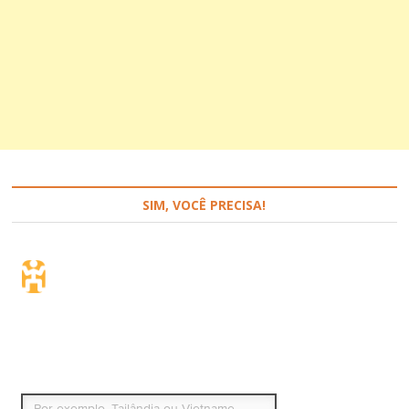
SIM, VOCÊ PRECISA!
Seguro de viagem.
Simples e flexível.
Para que países ou regiões vai viajar?