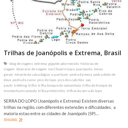
Trilhas de Joanópolis e Extrema, Brasil
blog de viagens
extrema
gigante adormecido
histórias de
viagem
itinerario de viagem
Ive Chueire Gaya
joanópolis
minas
gerais
mirante da caixa dágua
o que fazer
pedra da mesa
pedra dedo de
deus
pedra do cume
pico do lopo
pico dos cabritos
sao
paulo
trekking
trilha
trilha bosque da samambaia
trilha do bosque da
montanha encantada
trilha pinheirinho
trilhas da serra do lopo
SERRA DO LOPO (Joanópolis e Extrema) Existem diversas
trilhas na região, com diferentes extensões e dificuldades. a
maioria estao entre as cidades de Joanópolis (SP)…
Trilhas
Veja mais
de