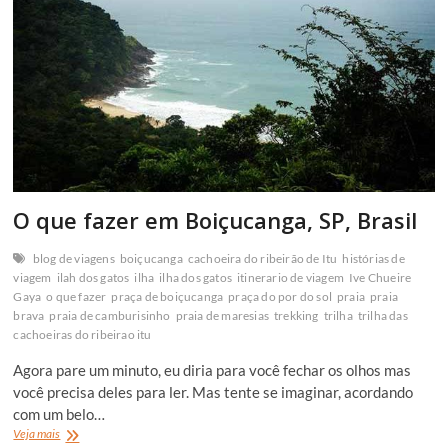
O que fazer em Boiçucanga, SP, Brasil
blog de viagens
boiçucanga
cachoeira do ribeirão de Itu
histórias de
viagem
ilah dos gatos
ilha
ilha dos gatos
itinerario de viagem
Ive Chueire
Gaya
o que fazer
praça de boiçucanga
praça do por do sol
praia
praia
brava
praia de camburisinho
praia de maresias
trekking
trilha
trilha das
cachoeiras do ribeirao itu
Agora pare um minuto, eu diria para você fechar os olhos mas
você precisa deles para ler. Mas tente se imaginar, acordando
com um belo…
O
Veja mais