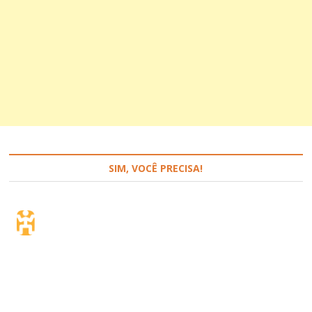
SIM, VOCÊ PRECISA!
Seguro de viagem.
Simples e flexível.
Para que países ou regiões vai viajar?