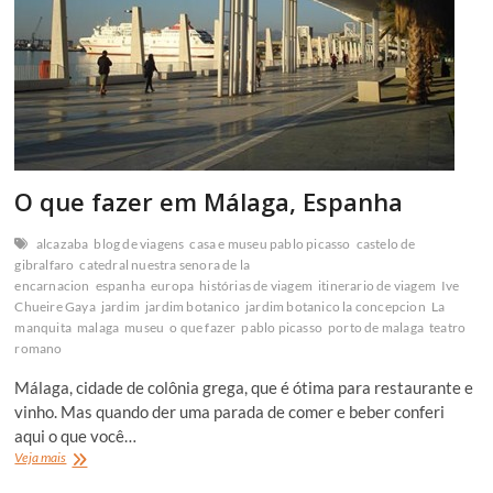
O que fazer em Málaga, Espanha
alcazaba
blog de viagens
casa e museu pablo picasso
castelo de
gibralfaro
catedral nuestra senora de la
encarnacion
espanha
europa
histórias de viagem
itinerario de viagem
Ive
Chueire Gaya
jardim
jardim botanico
jardim botanico la concepcion
La
manquita
malaga
museu
o que fazer
pablo picasso
porto de malaga
teatro
romano
Málaga, cidade de colônia grega, que é ótima para restaurante e
vinho. Mas quando der uma parada de comer e beber conferi
aqui o que você…
O
Veja mais
que