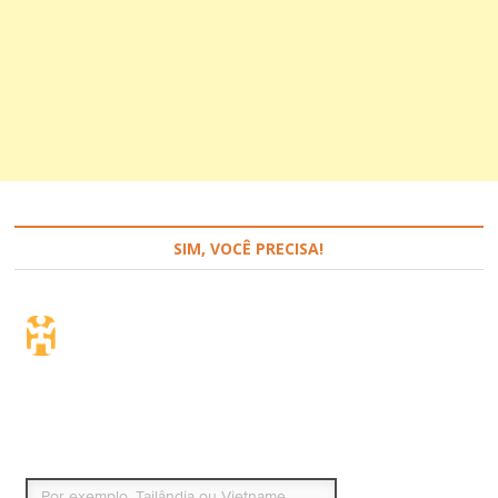
SIM, VOCÊ PRECISA!
Seguro de viagem.
Simples e flexível.
Para que países ou regiões vai viajar?