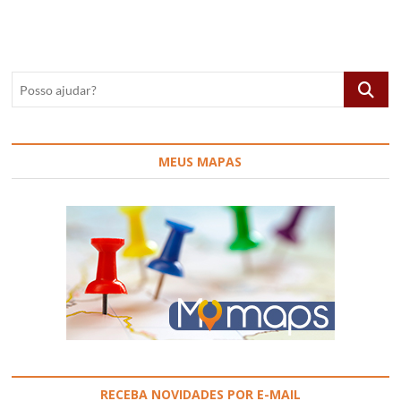
fazer
em
Málaga,
Espanha
Posso
ajudar?
MEUS MAPAS
RECEBA NOVIDADES POR E-MAIL