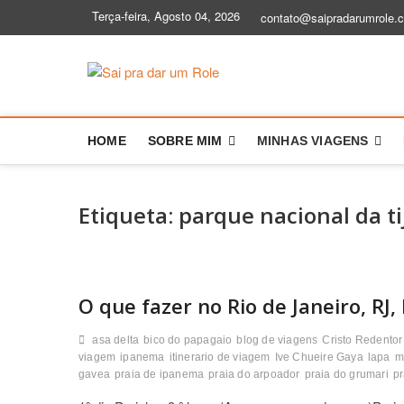
Skip
Terça-feira, Agosto 04, 2026
contato@saipradarumrole.
to
content
Sai pra dar
BLOG DE VIAGEM | DICAS E HIS
HOME
SOBRE MIM
MINHAS VIAGENS
Etiqueta:
parque nacional da ti
O que fazer no Rio de Janeiro, RJ, 
asa delta
bico do papagaio
blog de viagens
Cristo Redentor
viagem
ipanema
itinerario de viagem
Ive Chueire Gaya
lapa
m
gavea
praia de ipanema
praia do arpoador
praia do grumari
pr