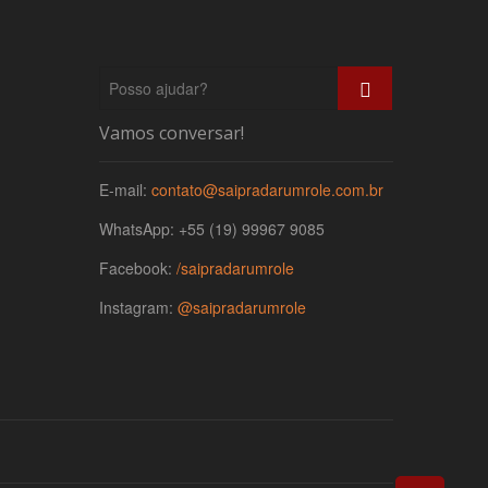
Posso
ajudar?
Vamos conversar!
E-mail:
contato@saipradarumrole.com.br
WhatsApp: +55 (19) 99967 9085
Facebook:
/saipradarumrole
Instagram:
@saipradarumrole