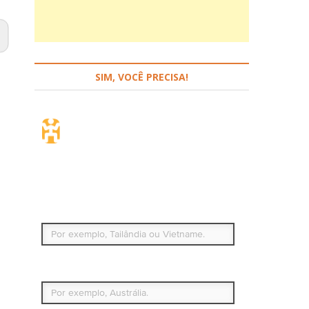
SIM, VOCÊ PRECISA!
Seguro de viagem.
Simples e flexível.
Para que países ou regiões vai viajar?
Qual é o seu país de residência permanente?