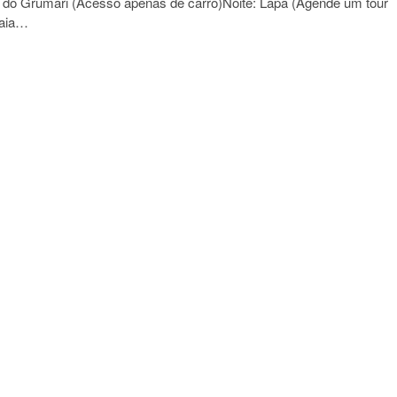
ia do Grumari (Acesso apenas de carro)Noite: Lapa (Agende um tour
raia…