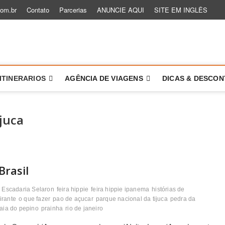
com.br
Contato
Parcerias
ANUNCIE AQUI
SITE EM INGLÊS
 um Role
TÓRIAS PARA VOCÊ VIAJAR MAIS E MELHOR
ITINERARIOS
AGÊNCIA DE VIAGENS
DICAS & DESCO
juca
Brasil
Escadaria Selaron
feira hippie
feira hippie ipanema
histórias de
irante
o que fazer
pao de açucar
parque nacional da tijuca
pedra da
aia do pepino
prainha
rio de janeiro