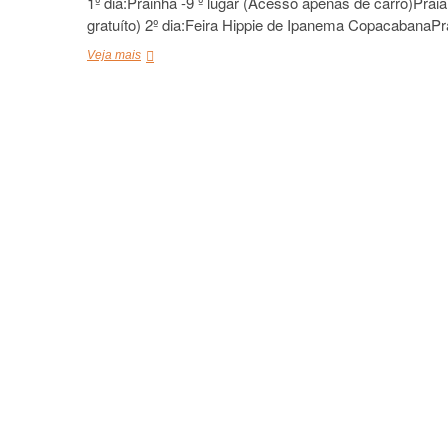
1º dia:Prainha -9 º lugar (Acesso apenas de carro)Pra
gratuíto) 2º dia:Feira Hippie de Ipanema CopacabanaP
O
Veja mais
que
fazer
no
Rio
de
Janeiro,
RJ,
Brasil