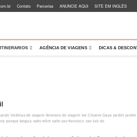
com.br
Contato
Parcerias
ANUNCIE AQUI
SITE EM INGLÊS
 um Role
TÓRIAS PARA VOCÊ VIAJAR MAIS E MELHOR
ITINERARIOS
AGÊNCIA DE VIAGENS
DICAS & DESCO
l
lando
histórias de viagem
itinerario de viagem
Ive Chueire Gaya
jardim
jardim
ana
parque tangua
salto milot
salto sao francisco
sao luiz do