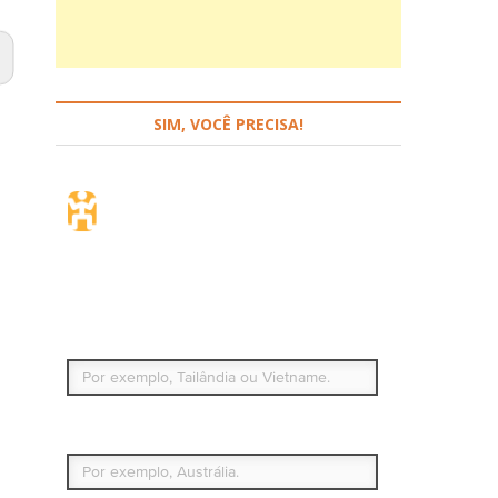
SIM, VOCÊ PRECISA!
Seguro de viagem.
Simples e flexível.
Para que países ou regiões vai viajar?
Qual é o seu país de residência permanente?