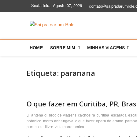
Skip
Sexta-feira, Agosto 07, 2026
contato@saipradarumrole.
to
content
Sai pra dar
BLOG DE VIAGEM | DICAS E HIS
HOME
SOBRE MIM
MINHAS VIAGENS
Etiqueta:
paranana
O que fazer em Curitiba, PR, Brasi
antena oi
blog de viagens
cachoeira
curitiba
escalada
esca
botanico
morro anhangava
o que fazer
opera de arame
paran
puruna
unilivre
vista panoramica