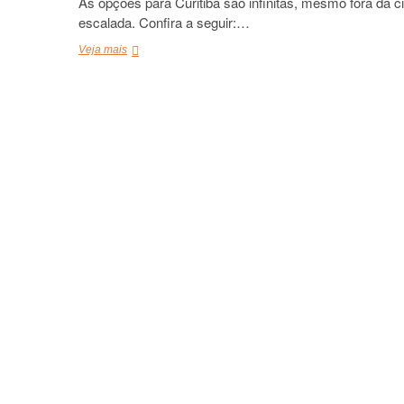
As opções para Curitiba são infinitas, mesmo fora da ci
escalada. Confira a seguir:…
O
Veja mais
que
fazer
em
Curitiba,
PR,
Brasil