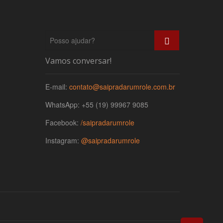
Posso
ajudar?
Vamos conversar!
E-mail:
contato@saipradarumrole.com.br
WhatsApp: +55 (19) 99967 9085
Facebook:
/saipradarumrole
Instagram:
@saipradarumrole