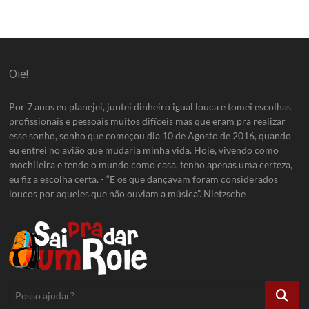
Oie!
Por 7 anos eu planejei, juntei dinheiro igual louca e tomei escolhas
profissionais e pessoais muitos difíceis mas que eram pra realizar
esse sonho, sonho que começou dia 10 de Agosto de 2016, quando
eu entrei no avião que mudaria minha vida. Hoje, vivendo como
mochileira e tendo o mundo como casa, tenho apenas uma certeza,
eu fiz a escolha certa. - “E os que dançavam foram considerados
loucos por aqueles que não ouviam a música”. Nietzsche
Posso
ajudar?