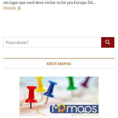
um lugar que você deve visitar se for pra Europa. Dá…
O
Veja mais
que
fazer
em
Amsterdã,
Holanda
Posso
ajudar?
MEUS MAPAS