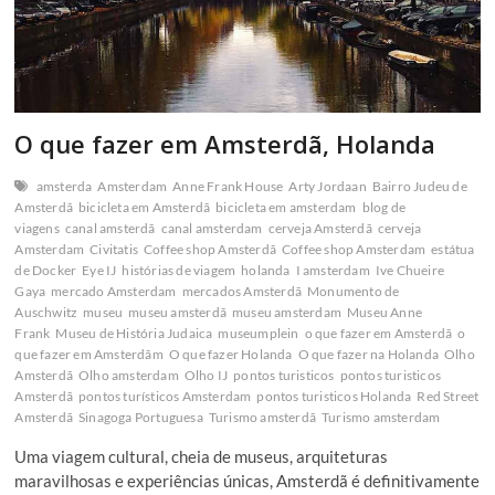
O que fazer em Amsterdã, Holanda
amsterda
Amsterdam
Anne Frank House
Arty Jordaan
Bairro Judeu de
Amsterdã
bicicleta em Amsterdã
bicicleta em amsterdam
blog de
viagens
canal amsterdã
canal amsterdam
cerveja Amsterdã
cerveja
Amsterdam
Civitatis
Coffee shop Amsterdã
Coffee shop Amsterdam
estátua
de Docker
Eye IJ
histórias de viagem
holanda
I amsterdam
Ive Chueire
Gaya
mercado Amsterdam
mercados Amsterdã
Monumento de
Auschwitz
museu
museu amsterdã
museu amsterdam
Museu Anne
Frank
Museu de História Judaica
museumplein
o que fazer em Amsterdã
o
que fazer em Amsterdãm
O que fazer Holanda
O que fazer na Holanda
Olho
Amsterdã
Olho amsterdam
Olho IJ
pontos turisticos
pontos turisticos
Amsterdã
pontos turísticos Amsterdam
pontos turisticos Holanda
Red Street
Amsterdã
Sinagoga Portuguesa
Turismo amsterdã
Turismo amsterdam
Uma viagem cultural, cheia de museus, arquiteturas
maravilhosas e experiências únicas, Amsterdã é definitivamente