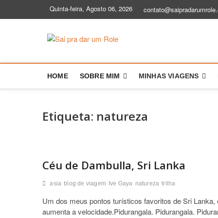
Skip
Quinta-feira, Agosto 06, 2026
contato@saipradarumrole
to
content
Sai pra dar
BLOG DE VIAGEM | DICAS E HIS
HOME
SOBRE MIM
MINHAS VIAGENS
Etiqueta:
natureza
Céu de Dambulla, Sri Lanka
asia
blog de viagem
Ive Gaya
natureza
trilha
Um dos meus pontos turísticos favoritos de Sri Lanka
aumenta a velocidade.Pidurangala. Pidurangala. Piduran