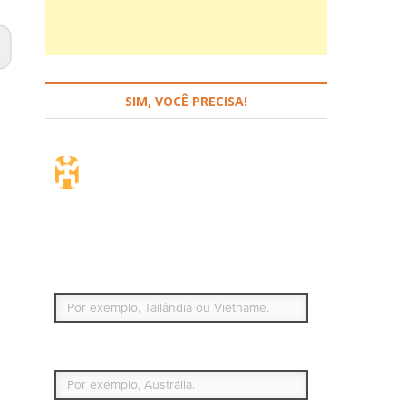
SIM, VOCÊ PRECISA!
Seguro de viagem.
Simples e flexível.
Para que países ou regiões vai viajar?
Qual é o seu país de residência permanente?