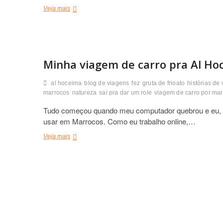
Céu
Veja mais
de
Dambulla,
Sri
Lanka
Minha viagem de carro pra Al Ho
al hoceima
blog de viagens
fez
gruta de frioato
histórias de
marrocos
natureza
sai pra dar um role
viagem de carro por ma
Tudo começou quando meu computador quebrou e eu, pe
usar em Marrocos. Como eu trabalho online,…
Minha
Veja mais
viagem
de
carro
pra
Al
Hoceima,
Marrocos