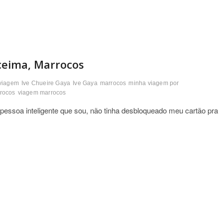
ceima, Marrocos
 viagem
Ive Chueire Gaya
Ive Gaya
marrocos
minha viagem por
rrocos
viagem marrocos
ssoa inteligente que sou, não tinha desbloqueado meu cartão pra