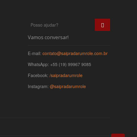
Posso
ajudar?
Vamos conversar!
E-mail:
contato@saipradarumrole.com.br
WhatsApp: +55 (19) 99967 9085
Facebook:
/saipradarumrole
Instagram:
@saipradarumrole