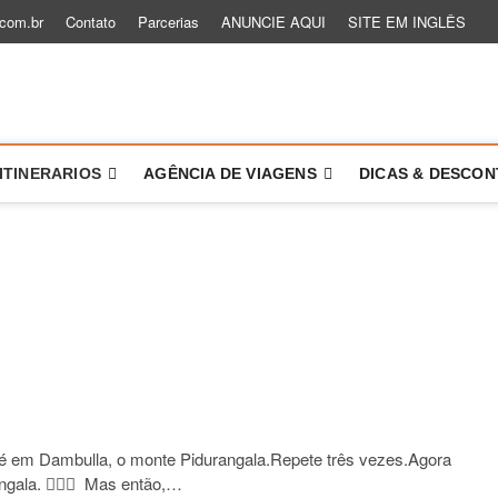
.com.br
Contato
Parcerias
ANUNCIE AQUI
SITE EM INGLÊS
 um Role
TÓRIAS PARA VOCÊ VIAJAR MAIS E MELHOR
ITINERARIOS
AGÊNCIA DE VIAGENS
DICAS & DESCO
, é em Dambulla, o monte Pidurangala.Repete três vezes.Agora
gala. 🤦🏽‍♀️ Mas então,…