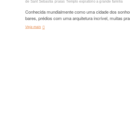
de Sant Sebastia
praias
Templo expiatório a grande familia
Conhecida mundialmente como uma cidade dos sonhos, 
bares, prédios com uma arquitetura incrível, muitas p
O
Veja mais
que
fazer
em
Barcelona,
Espanha