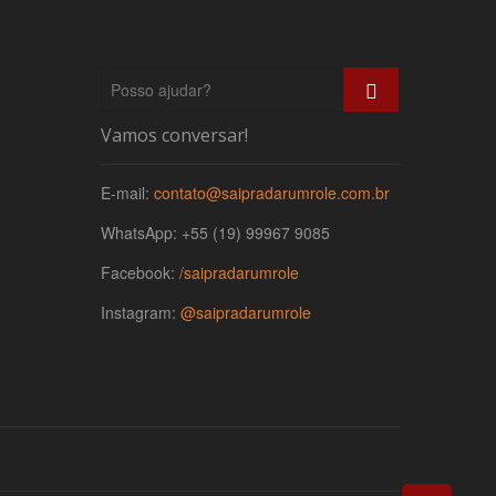
Posso
ajudar?
Vamos conversar!
E-mail:
contato@saipradarumrole.com.br
WhatsApp: +55 (19) 99967 9085
Facebook:
/saipradarumrole
Instagram:
@saipradarumrole