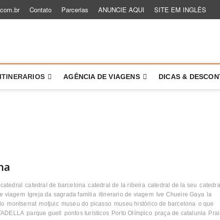
.com.br
Contato
Parcerias
ANUNCIE AQUI
SITE EM INGLÊS
 um Role
TÓRIAS PARA VOCÊ VIAJAR MAIS E MELHOR
ITINERARIOS
AGÊNCIA DE VIAGENS
DICAS & DESCO
ha
catedral
catedral de barcelona
catedral de la ribeira
catedral de la seu
catedra
de viagem
Igreja da sagrada familia
itinerario de viagem
Ive Chueire Gaya
la
do
montserrat
motjuic
museu do picasso
museu histórico de barcelona
o que
TADELLA
parque guell
pontos turisticos
Porto Olímpico
praça de catalunia
Pra