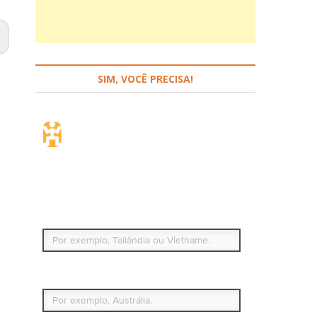
SIM, VOCÊ PRECISA!
Seguro de viagem.
Simples e flexível.
Para que países ou regiões vai viajar?
Qual é o seu país de residência permanente?