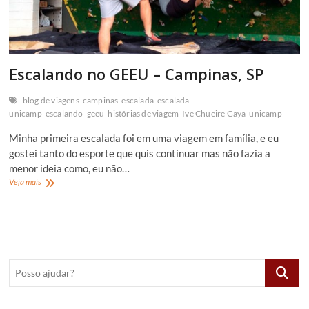
Escalando no GEEU – Campinas, SP
blog de viagens
campinas
escalada
escalada
unicamp
escalando
geeu
histórias de viagem
Ive Chueire Gaya
unicamp
Minha primeira escalada foi em uma viagem em família, e eu
gostei tanto do esporte que quis continuar mas não fazia a
menor ideia como, eu não…
Escalando
Veja mais
no
GEEU
–
Campinas,
SP
Posso
ajudar?