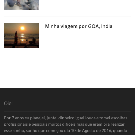
Minha viagem por GOA, India
Oie!
Por 7 anos eu planejei, juntei dinheiro igual louca e tomei escolhas
profissionais e pessoais muitos difíceis mas que eram pra realizar
esse sonho, sonho que começou dia 10 de Agosto de 2016, quando