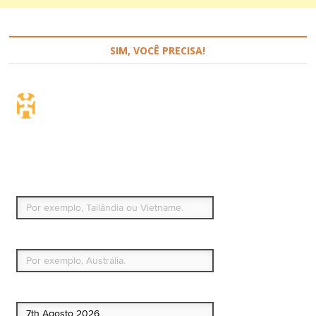
SIM, VOCÊ PRECISA!
Seguro de viagem.
Simples e flexível.
Para que países ou regiões vai viajar?
Qual é o seu país de residência permanente?
Data de início