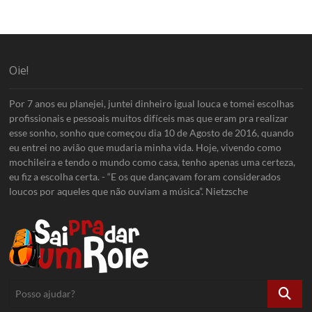
Oie!
Por 7 anos eu planejei, juntei dinheiro igual louca e tomei escolhas
profissionais e pessoais muitos difíceis mas que eram pra realizar
esse sonho, sonho que começou dia 10 de Agosto de 2016, quando
eu entrei no avião que mudaria minha vida. Hoje, vivendo como
mochileira e tendo o mundo como casa, tenho apenas uma certeza,
eu fiz a escolha certa. - “E os que dançavam foram considerados
loucos por aqueles que não ouviam a música”. Nietzsche
Posso
ajudar?