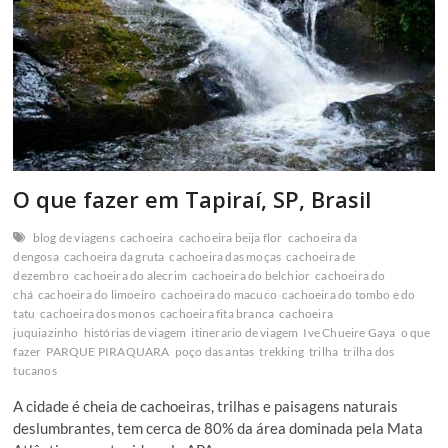
O que fazer em Tapiraí, SP, Brasil
blog de viagens
cachoeira
cachoeira beija flor
cachoeira da
dengosa
cachoeira da gruta
cachoeira das moças
cachoeira de
dezembro
cachoeira do alecrim
cachoeira do belchior
cachoeira do
chá
cachoeira do limoeiro
cachoeira do macuco
cachoeira do tombo e do
tatu
cachoeira dos monos
cachoeira fita branca
cachoeira
juquiazinho
histórias de viagem
itinerario de viagem
Ive Chueire Gaya
o que
fazer
PARQUE PIRAQUARA
poço das antas
trekking
trilha
trilha dos
tucanos
A cidade é cheia de cachoeiras, trilhas e paisagens naturais
deslumbrantes, tem cerca de 80% da área dominada pela Mata