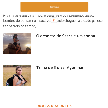
Bagan, Myanmar – Entre um lado e o outro
Enviar
Myanmar é um país lindo, e Bagan é o complemento disso.
Lembro de pensar no intocável quando cheguei, a cidade parece
ter parado no tempo,…
O deserto do Saara e um sonho
Trilha de 3 dias, Myanmar
DICAS & DESCONTOS