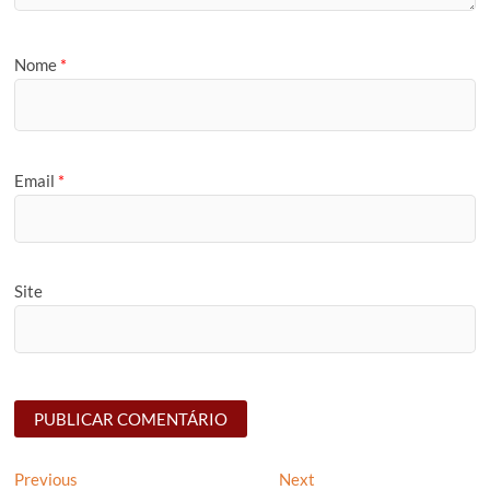
Nome
*
Email
*
Site
Navegação
Previous
Next
Previous
Next