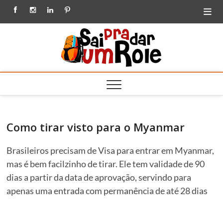
Skip
Facebook
Instagram
Linkedin
Pinterest
to
content
Sai
BLOG DE VIAGEM
| DICAS E
HISTÓRIAS PARA
pra
VOCÊ VIAJAR
MAIS E MELHOR
dar
um
Role
Como tirar visto para o Myanmar
Brasileiros precisam de Visa para entrar em Myanmar,
mas é bem facilzinho de tirar. Ele tem validade de 90
dias a partir da data de aprovação, servindo para
apenas uma entrada com permanência de até 28 dias