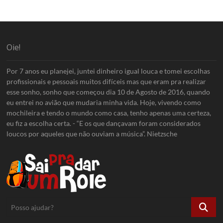
Oie!
Por 7 anos eu planejei, juntei dinheiro igual louca e tomei escolhas
profissionais e pessoais muitos difíceis mas que eram pra realizar
esse sonho, sonho que começou dia 10 de Agosto de 2016, quando
eu entrei no avião que mudaria minha vida. Hoje, vivendo como
mochileira e tendo o mundo como casa, tenho apenas uma certeza,
eu fiz a escolha certa. - “E os que dançavam foram considerados
loucos por aqueles que não ouviam a música”. Nietzsche
Posso
ajudar?