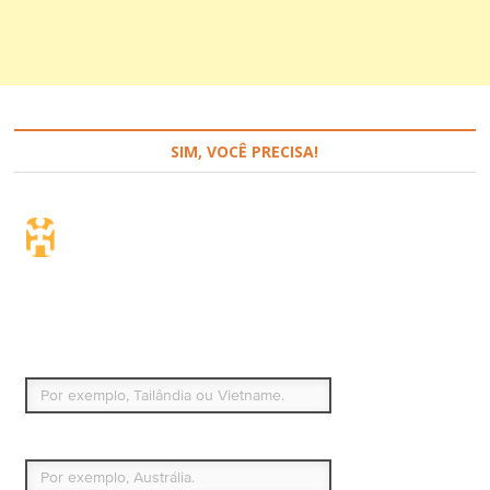
SIM, VOCÊ PRECISA!
Seguro de viagem.
Simples e flexível.
Para que países ou regiões vai viajar?
Qual é o seu país de residência permanente?