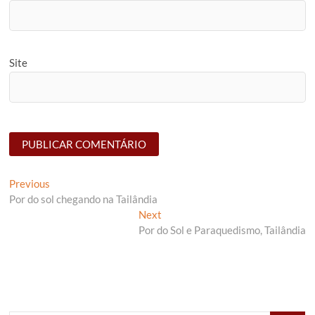
Site
Navegação
Previous
Previous
post:
Por do sol chegando na Tailândia
de
Next
Next
artigos
post:
Por do Sol e Paraquedismo, Tailândia